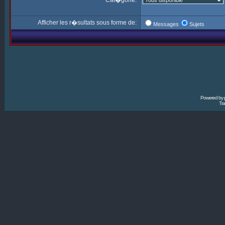
Cat�gorie:
Afficher les r�sultats sous forme de:
Messages
Sujets
Powered by
Tra