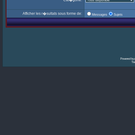
Cat�gorie:
Afficher les r�sultats sous forme de:
Messages
Sujets
Powered by
Tra