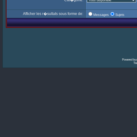
Cat�gorie:
Afficher les r�sultats sous forme de:
Messages
Sujets
Powered by
Tra