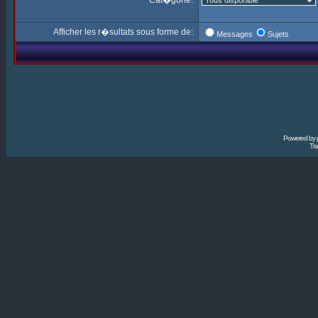
Cat�gorie:
Afficher les r�sultats sous forme de:
Messages
Sujets
Powered by
Tra