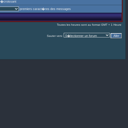
�croissant
premiers caract�res des messages
Toutes les heures sont au format GMT + 1 Heure
Sauter vers: