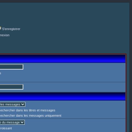
S'enregistrer
nexion
s
echercher dans les titres et messages
echercher dans les messages uniquement
roissant