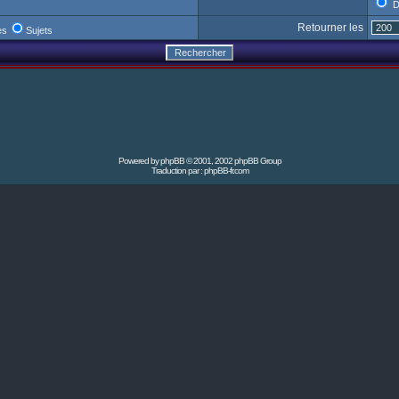
D
Retourner les
es
Sujets
Powered by
phpBB
© 2001, 2002 phpBB Group
Traduction par :
phpBB-fr.com