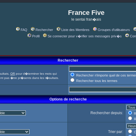
France Five
le sentai fran�ais
FAQ
Rechercher
Liste des Membres
Groupes d'utilisateurs
Profil
Se connecter pour v�rifier ses messages priv�s
Con
Rechercher
ultats,
OR
pour d�terminer les mots qui
Rechercher n'importe quel de ces terme
ent pas �tre pr�sents dans les r�sultats.
Rechercher tous les termes
Options de recherche
Rechercher depuis:
R
R
Trier par:
C