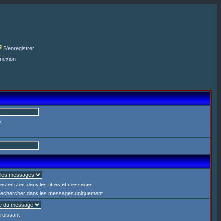
S'enregistrer
nexion
s
echercher dans les titres et messages
echercher dans les messages uniquement
roissant