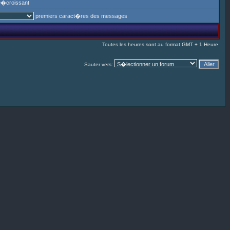
�croissant
premiers caract�res des messages
Toutes les heures sont au format GMT + 1 Heure
Sauter vers: