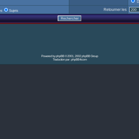
D
Retourner les
es
Sujets
Powered by
phpBB
© 2001, 2002 phpBB Group
Traduction par :
phpBB-fr.com