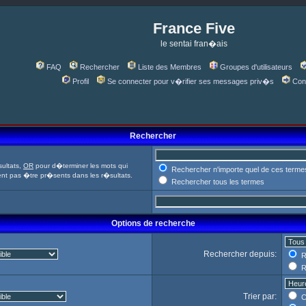
France Five
le sentai fran�ais
FAQ
Rechercher
Liste des Membres
Groupes d'utilisateurs
Profil
Se connecter pour v�rifier ses messages priv�s
Con
Rechercher
ultats,
OR
pour d�terminer les mots qui
Rechercher n'importe quel de ces terme
ent pas �tre pr�sents dans les r�sultats.
Rechercher tous les termes
Options de recherche
Rechercher depuis:
R
R
Trier par:
C