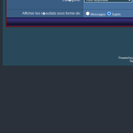
Cat�gorie:
Afficher les r�sultats sous forme de:
Messages
Sujets
Powered by
Tra