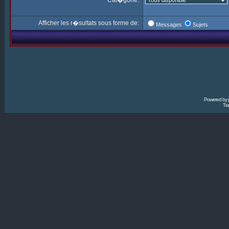
Cat�gorie:
Afficher les r�sultats sous forme de:
Messages
Sujets
Powered by
Tra