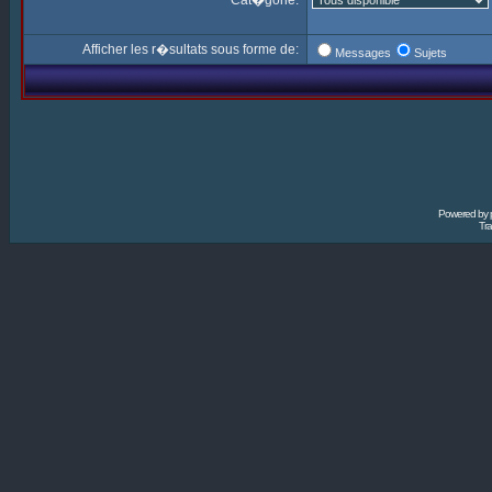
Cat�gorie:
Afficher les r�sultats sous forme de:
Messages
Sujets
Powered by
Tra