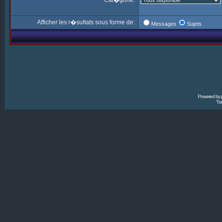
Cat�gorie:
Afficher les r�sultats sous forme de:
Messages
Sujets
Powered by
Tra