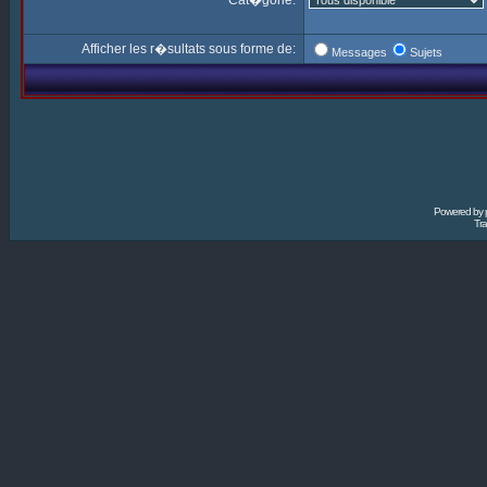
Cat�gorie:
Afficher les r�sultats sous forme de:
Messages
Sujets
Powered by
Tra