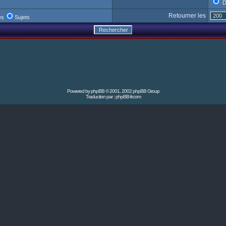
D
Retourner les
es
Sujets
Powered by
phpBB
© 2001, 2002 phpBB Group
Traduction par :
phpBB-fr.com