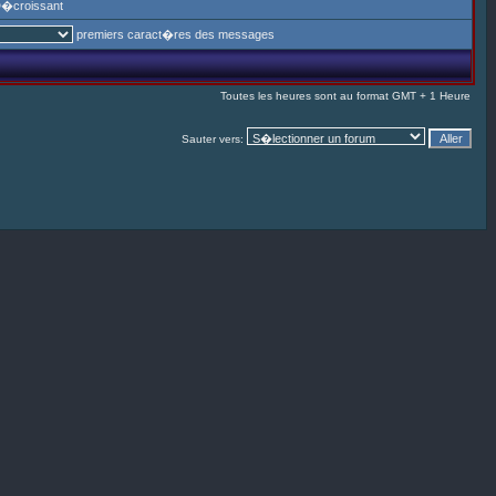
�croissant
premiers caract�res des messages
Toutes les heures sont au format GMT + 1 Heure
Sauter vers: