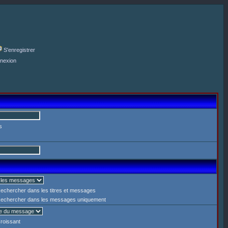
S'enregistrer
nexion
s
echercher dans les titres et messages
echercher dans les messages uniquement
roissant