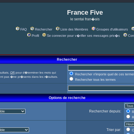
France Five
le sentai fran�ais
FAQ
Rechercher
Liste des Membres
Groupes d'utilisateurs
Profil
Se connecter pour v�rifier ses messages priv�s
Con
Rechercher
ultats,
OR
pour d�terminer les mots qui
Rechercher n'importe quel de ces terme
ent pas �tre pr�sents dans les r�sultats.
Rechercher tous les termes
Options de recherche
Rechercher depuis:
R
R
Trier par:
C