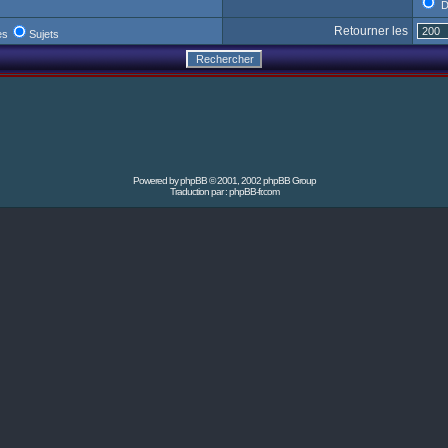
D
Retourner les
es
Sujets
Powered by
phpBB
© 2001, 2002 phpBB Group
Traduction par :
phpBB-fr.com