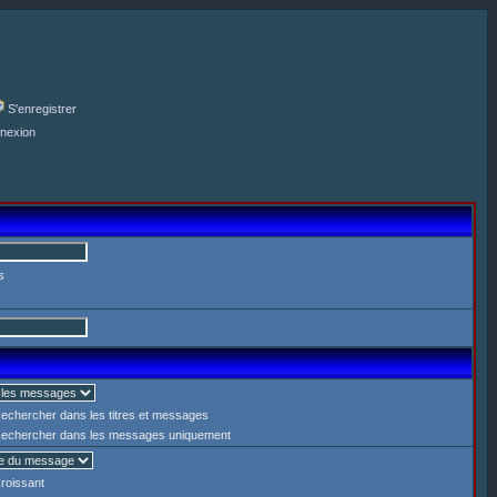
S'enregistrer
nexion
s
echercher dans les titres et messages
echercher dans les messages uniquement
roissant