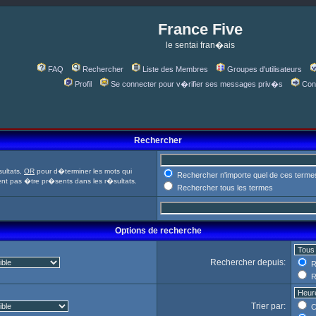
France Five
le sentai fran�ais
FAQ
Rechercher
Liste des Membres
Groupes d'utilisateurs
Profil
Se connecter pour v�rifier ses messages priv�s
Con
Rechercher
ultats,
OR
pour d�terminer les mots qui
Rechercher n'importe quel de ces terme
ent pas �tre pr�sents dans les r�sultats.
Rechercher tous les termes
Options de recherche
Rechercher depuis:
R
R
Trier par:
C