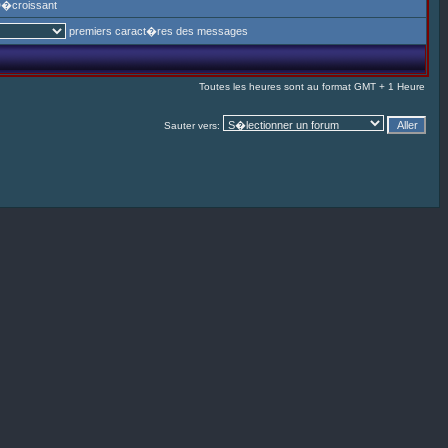
�croissant
premiers caract�res des messages
Toutes les heures sont au format GMT + 1 Heure
Sauter vers: