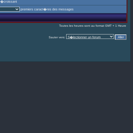
�croissant
premiers caract�res des messages
Toutes les heures sont au format GMT + 1 Heure
Sauter vers: