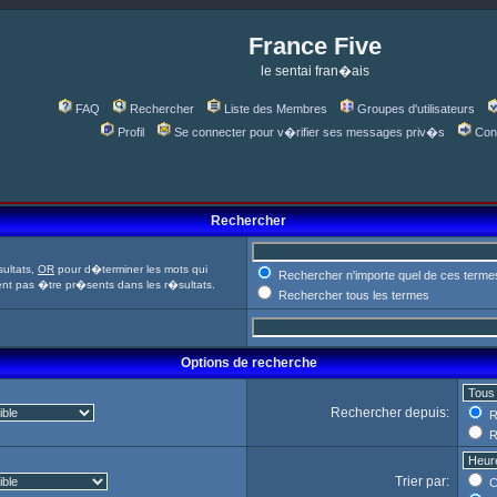
France Five
le sentai fran�ais
FAQ
Rechercher
Liste des Membres
Groupes d'utilisateurs
Profil
Se connecter pour v�rifier ses messages priv�s
Con
Rechercher
ultats,
OR
pour d�terminer les mots qui
Rechercher n'importe quel de ces terme
ent pas �tre pr�sents dans les r�sultats.
Rechercher tous les termes
Options de recherche
Rechercher depuis:
R
R
Trier par:
C