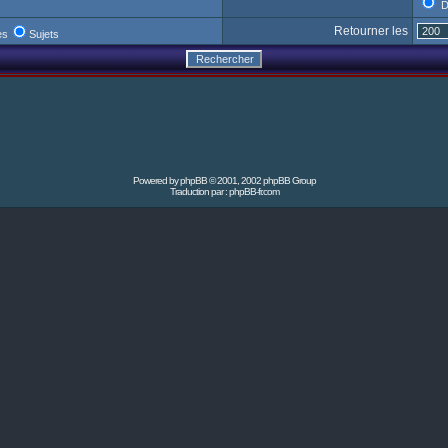
D
Retourner les
es
Sujets
Powered by
phpBB
© 2001, 2002 phpBB Group
Traduction par :
phpBB-fr.com