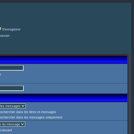
S'enregistrer
nexion
s
echercher dans les titres et messages
echercher dans les messages uniquement
roissant