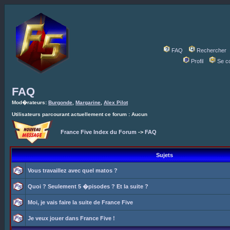
FAQ
Rechercher
Profil
Se c
FAQ
Mod�rateurs:
Burgonde
,
Margarine
,
Alex Pilot
Utilisateurs parcourant actuellement ce forum : Aucun
France Five Index du Forum
->
FAQ
Sujets
Vous travaillez avec quel matos ?
Quoi ? Seulement 5 �pisodes ? Et la suite ?
Moi, je vais faire la suite de France Five
Je veux jouer dans France Five !