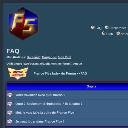
FAQ
Rechercher
Profil
Se c
FAQ
Mod�rateurs:
Burgonde
,
Margarine
,
Alex Pilot
Utilisateurs parcourant actuellement ce forum : Aucun
France Five Index du Forum
->
FAQ
Sujets
Vous travaillez avec quel matos ?
Quoi ? Seulement 5 �pisodes ? Et la suite ?
Moi, je vais faire la suite de France Five
Je veux jouer dans France Five !