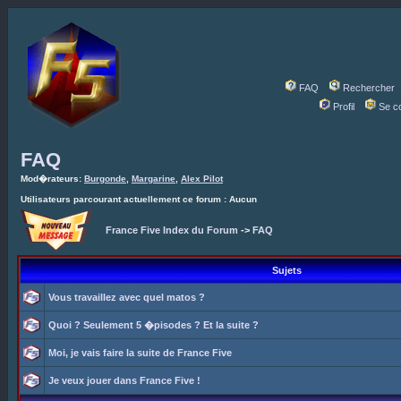
FAQ
Rechercher
Profil
Se c
FAQ
Mod�rateurs:
Burgonde
,
Margarine
,
Alex Pilot
Utilisateurs parcourant actuellement ce forum : Aucun
France Five Index du Forum
->
FAQ
Sujets
Vous travaillez avec quel matos ?
Quoi ? Seulement 5 �pisodes ? Et la suite ?
Moi, je vais faire la suite de France Five
Je veux jouer dans France Five !