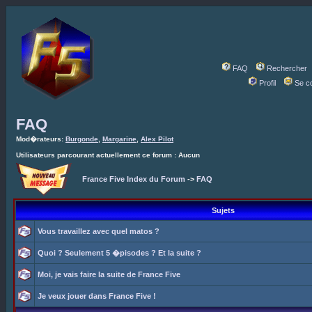
FAQ
Rechercher
Profil
Se c
FAQ
Mod�rateurs:
Burgonde
,
Margarine
,
Alex Pilot
Utilisateurs parcourant actuellement ce forum : Aucun
France Five Index du Forum
->
FAQ
Sujets
Vous travaillez avec quel matos ?
Quoi ? Seulement 5 �pisodes ? Et la suite ?
Moi, je vais faire la suite de France Five
Je veux jouer dans France Five !