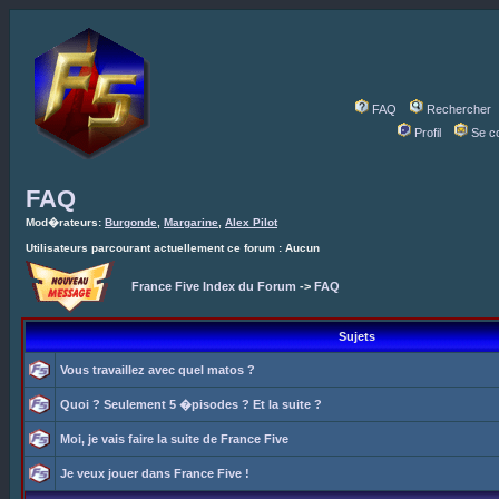
FAQ
Rechercher
Profil
Se c
FAQ
Mod�rateurs:
Burgonde
,
Margarine
,
Alex Pilot
Utilisateurs parcourant actuellement ce forum : Aucun
France Five Index du Forum
->
FAQ
Sujets
Vous travaillez avec quel matos ?
Quoi ? Seulement 5 �pisodes ? Et la suite ?
Moi, je vais faire la suite de France Five
Je veux jouer dans France Five !