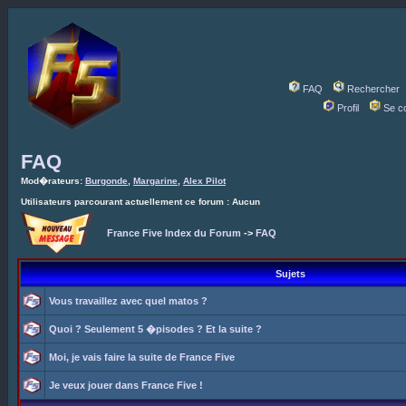
FAQ
Rechercher
Profil
Se c
FAQ
Mod�rateurs:
Burgonde
,
Margarine
,
Alex Pilot
Utilisateurs parcourant actuellement ce forum : Aucun
France Five Index du Forum
->
FAQ
Sujets
Vous travaillez avec quel matos ?
Quoi ? Seulement 5 �pisodes ? Et la suite ?
Moi, je vais faire la suite de France Five
Je veux jouer dans France Five !