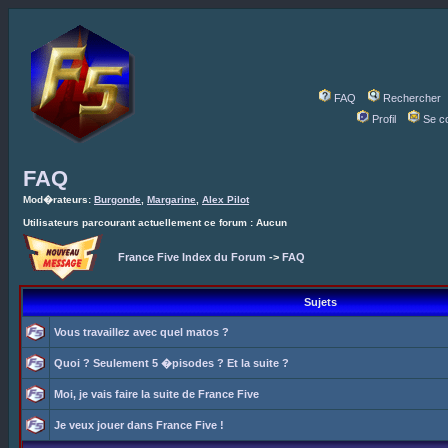
FAQ
Rechercher
Profil
Se c
FAQ
Mod�rateurs:
Burgonde
,
Margarine
,
Alex Pilot
Utilisateurs parcourant actuellement ce forum : Aucun
France Five Index du Forum
->
FAQ
Sujets
Vous travaillez avec quel matos ?
Quoi ? Seulement 5 �pisodes ? Et la suite ?
Moi, je vais faire la suite de France Five
Je veux jouer dans France Five !