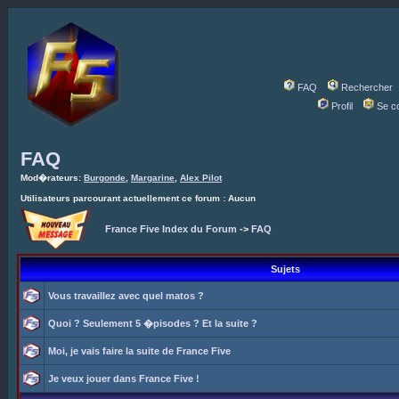
FAQ
Rechercher
Profil
Se c
FAQ
Mod�rateurs:
Burgonde
,
Margarine
,
Alex Pilot
Utilisateurs parcourant actuellement ce forum : Aucun
France Five Index du Forum
->
FAQ
Sujets
Vous travaillez avec quel matos ?
Quoi ? Seulement 5 �pisodes ? Et la suite ?
Moi, je vais faire la suite de France Five
Je veux jouer dans France Five !