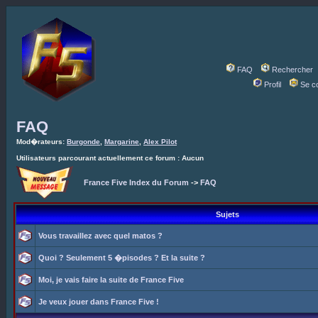
FAQ
Rechercher
Profil
Se c
FAQ
Mod�rateurs:
Burgonde
,
Margarine
,
Alex Pilot
Utilisateurs parcourant actuellement ce forum : Aucun
France Five Index du Forum
->
FAQ
Sujets
Vous travaillez avec quel matos ?
Quoi ? Seulement 5 �pisodes ? Et la suite ?
Moi, je vais faire la suite de France Five
Je veux jouer dans France Five !