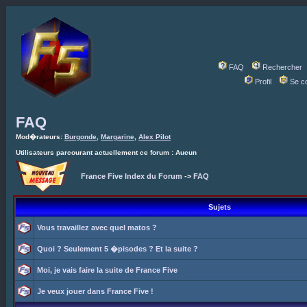
FAQ
Rechercher
Profil
Se c
FAQ
Mod�rateurs:
Burgonde
,
Margarine
,
Alex Pilot
Utilisateurs parcourant actuellement ce forum : Aucun
France Five Index du Forum
->
FAQ
Sujets
Vous travaillez avec quel matos ?
Quoi ? Seulement 5 �pisodes ? Et la suite ?
Moi, je vais faire la suite de France Five
Je veux jouer dans France Five !