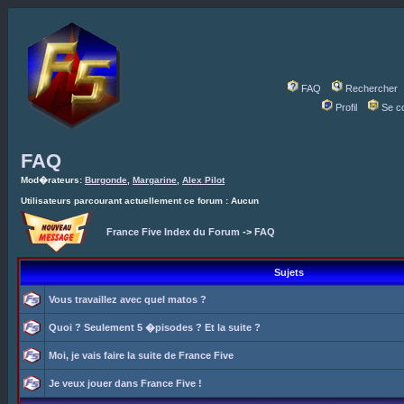
FAQ
Rechercher
Profil
Se c
FAQ
Mod�rateurs:
Burgonde
,
Margarine
,
Alex Pilot
Utilisateurs parcourant actuellement ce forum : Aucun
France Five Index du Forum
->
FAQ
Sujets
Vous travaillez avec quel matos ?
Quoi ? Seulement 5 �pisodes ? Et la suite ?
Moi, je vais faire la suite de France Five
Je veux jouer dans France Five !