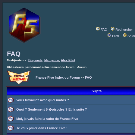
FAQ
Rechercher
Profil
Se c
FAQ
Mod�rateurs:
Burgonde
,
Margarine
,
Alex Pilot
Utilisateurs parcourant actuellement ce forum : Aucun
France Five Index du Forum
->
FAQ
Sujets
Vous travaillez avec quel matos ?
Quoi ? Seulement 5 �pisodes ? Et la suite ?
Moi, je vais faire la suite de France Five
Je veux jouer dans France Five !