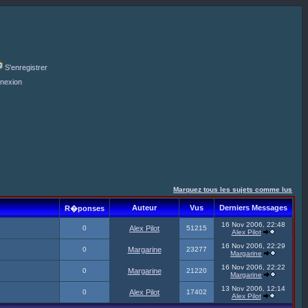
S'enregistrer
nexion
Marquez tous les sujets comme lus
Auteur
Vus
Derniers Messages
R�ponses
16 Nov 2006, 22:48
0
Alex Pilot
51215
Alex Pilot
16 Nov 2006, 22:29
0
Margarine
23277
Margarine
16 Nov 2006, 22:22
0
Margarine
21220
Margarine
13 Nov 2006, 12:14
0
Alex Pilot
17402
Alex Pilot