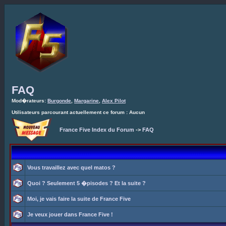
FAQ
Mod�rateurs:
Burgonde
,
Margarine
,
Alex Pilot
Utilisateurs parcourant actuellement ce forum : Aucun
France Five Index du Forum
->
FAQ
Vous travaillez avec quel matos ?
Quoi ? Seulement 5 �pisodes ? Et la suite ?
Moi, je vais faire la suite de France Five
Je veux jouer dans France Five !