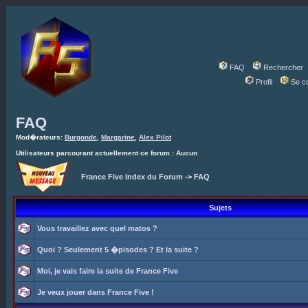
FAQ
Rechercher
Profil
Se c
FAQ
Mod�rateurs:
Burgonde
,
Margarine
,
Alex Pilot
Utilisateurs parcourant actuellement ce forum : Aucun
France Five Index du Forum
->
FAQ
Sujets
Vous travaillez avec quel matos ?
Quoi ? Seulement 5 �pisodes ? Et la suite ?
Moi, je vais faire la suite de France Five
Je veux jouer dans France Five !