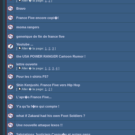
[
Aller � la page:
1
,
2
]
Bravo
France Five encore copi�!
moma rangers
generique de fin de france five
Youtube ...
[
Aller � la page:
1
,
2
,
3
]
the USA POWER RANGER Cartoon Rumor !
lettre ouverte
[
Aller � la page:
1
,
2
,
3
,
4
]
Pour les t-shirts F5?
Shin Kenjushi. France Five vers Hip Hop
[
Aller � la page:
1
,
2
]
L'apr�s France Five...
Y'a qu'la f�te qui compte !
what if Zakaral had his own Foot Soldiers ?
Une nouvelle attaque lexos !!
Salutations Justiciers Casqu�s et autres gens