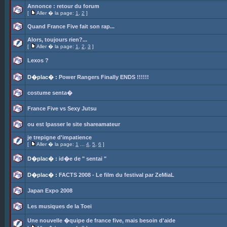
Annonce : retour du forum
[
Aller � la page:
1
,
2
]
Quand France Five fait son rap...
Alors, toujours rien?...
[
Aller � la page:
1
,
2
,
3
]
Lexos ?
D�plac� :
Power Rangers Finally ENDS !!!!!!
costume senta�
France Five vs Sexy Jutsu
ou est lpasser le site shareamateur
je trepigne d'impatience
[
Aller � la page:
1
...
4
,
5
,
6
]
D�plac� :
id�e de " sentai "
D�plac� :
FACTS 2008 - Le film du festival par ZeMiaL
Japan Expo 2008
Les musiques de la Toei
Une nouvelle �quipe de france five, mais besoin d'aide