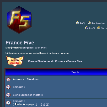
FAQ
Rechercher
Profil
Se c
France Five
Mod�rateurs:
Burgonde
,
Alex Pilot
Utilisateurs parcourant actuellement ce forum : Aucun
France Five Index du Forum
->
France Five
Sujets
Annonce :
Site down
Episode 6
Liens Episodes morts!!!
Episode 5
[
Aller � la page:
1
...
3
,
4
,
5
]