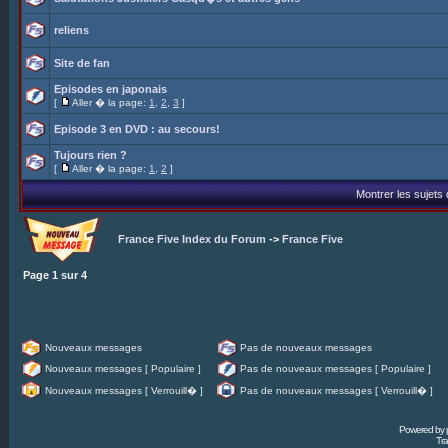
reliens
Site de fan
Episodes en japonais
[
Aller � la page:
1
,
2
,
3
]
Episode 3 en DVD : au secours!
Tujours rien ?
[
Aller � la page:
1
,
2
]
Montrer les sujets
France Five Index du Forum
->
France Five
Page
1
sur
4
Nouveaux messages
Pas de nouveaux messages
Nouveaux messages [ Populaire ]
Pas de nouveaux messages [ Populaire ]
Nouveaux messages [ Verrouill� ]
Pas de nouveaux messages [ Verrouill� ]
Powered by
Tra