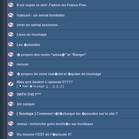
Il est super ce site! J'adore les France Five.
Gakusei : un sentai bordelais
creer un sentai essonnes
Lieux de tournage
Les �pisodes
� propos des noms "senta�" et "Ranger"
excuse
� propos de votre mat�riel et �quipe de tournage
Mais que devient L'episode 5????
[
Aller � la page:
1
...
3
,
4
,
5
]
WATH THE F***
1er casque
[ Sondage ]
Comment t�l�charger les �pisodes sur le site ?
sentai : recherche gens motiv�s sur bordeaux
Ou trouver l'OST de l'�pisode 4?