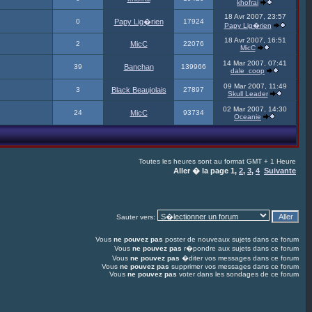
khofrai
18 Avr 2007, 23:57
0
Papy Lig�rien
17924
Papy Lig�rien
18 Avr 2007, 16:51
2
MicC
22076
MicC
14 Mar 2007, 07:41
39
Banchan
139966
dale_coop
09 Mar 2007, 11:49
3
Black Beaujolais
27897
Skull Leader
02 Mar 2007, 14:30
24
MicC
93734
Oceanie
Toutes les heures sont au format GMT + 1 Heure
Aller � la page
1
,
2
,
3
,
4
Suivante
Sauter vers:
Vous
ne pouvez pas
poster de nouveaux sujets dans ce forum
Vous
ne pouvez pas
r�pondre aux sujets dans ce forum
Vous
ne pouvez pas
�diter vos messages dans ce forum
Vous
ne pouvez pas
supprimer vos messages dans ce forum
Vous
ne pouvez pas
voter dans les sondages de ce forum