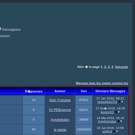
S'enregistrer
nexion
Aller � la page
1
,
2
,
3
,
4
Suivante
Marquez tous les sujets comme lus
Auteur
Vus
Derniers Messages
R�ponses
27 Jan 2016, 08:22
14
Red_Fromage
67631
nicksmicks754
27 Ao� 2018, 19:05
Dr PEBspector
5
53371
laurent10
14 Mai 2018, 16:16
0
AyinApholion
26648
AyinApholion
19 Juil 2016, 13:59
60
le panda
13582503
ashfod