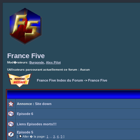
France Five
Mod�rateurs:
Burgonde
,
Alex Pilot
Utilisateurs parcourant actuellement ce forum : Aucun
France Five Index du Forum
->
France Five
Annonce :
Site down
Episode 6
Liens Episodes morts!!!
Episode 5
[
Aller � la page:
1
...
3
,
4
,
5
]