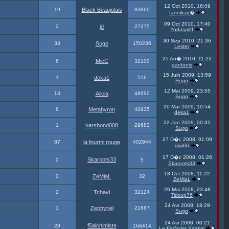
12 Oct 2010, 16:09
19
Black Beaujolais
83860
Iannikag�
09 Oct 2010, 17:40
2
jd
27275
Yodaspliff
30 Sep 2010, 21:36
33
Sugo
150236
Lester
25 Ao� 2010, 11:22
MicC
6
32100
gantonis
15 Juin 2009, 13:59
1
deka1
556
Sugo
12 Mai 2009, 23:55
13
Alicia
48690
Sugo
20 Mar 2009, 10:54
8
Metabyron
40935
deka1
22 Jan 2009, 00:32
1
versbond008
29682
Sugo
27 D�c 2008, 01:09
87
la fourmi rouge
402944
gigi66
17 D�c 2008, 01:26
Skaroots33
0
5
Skaroots33
18 Oct 2008, 11:22
0
ZeMiaL
32
ZeMiaL
26 Mai 2008, 23:48
2
Tchavi
32124
Titloup76
24 Avr 2008, 18:29
1
Zephyriel
21667
Sugo
24 Avr 2008, 00:21
f5alchimiste
29
166414
Le Farfadet Spatial