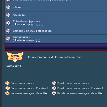
reliens
Site de fan
Episodes en japonais
[
Aller � la page:
1
,
2
,
3
]
Episode 3 en DVD : au secours!
Tujours rien ?
[
Aller � la page:
1
,
2
]
France Five Index du Forum
->
France Five
Page
1
sur
4
Nouveaux messages
Pas de nouveaux messages
Nouveaux messages [ Populaire ]
Pas de nouveaux messages [ Populaire ]
Nouveaux messages [ Verrouill� ]
Pas de nouveaux messages [ Verrouill� ]