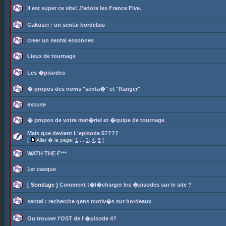
Il est super ce site! J'adore les France Five.
Gakusei : un sentai bordelais
creer un sentai essonnes
Lieux de tournage
Les �pisodes
� propos des noms "senta�" et "Ranger"
excuse
� propos de votre mat�riel et �quipe de tournage
Mais que devient L'episode 5????
[
Aller � la page:
1
...
3
,
4
,
5
]
WATH THE F***
1er casque
[ Sondage ]
Comment t�l�charger les �pisodes sur le site ?
sentai : recherche gens motiv�s sur bordeaux
Ou trouver l'OST de l'�pisode 4?