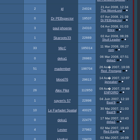
21 Avr 2008, 12:34
2
jd
24024
The WormLord
07 Avr 2008, 21:39
0
Dr PEBspector
19537
Dr PEBspector
04 Avr 2008, 01:03
3
paul phoenix
24310
Brice
02 Avr 2008, 08:26
1
Skaroots33
22669
Skull Leader
11 Mar 2008, 06:27
33
MicC
185014
rorn
06 Mar 2008, 07:51
0
deka1
26983
deka1
26 Ao� 2007, 19:06
51
madembet
198704
Red_Fromage
14 Ao� 2007, 12:07
blood76
3
29613
jjsneaker
09 Ao� 2007, 20:49
26
Alex Pilot
112850
ENFOIRO
04 Juin 2007, 12:10
1
sayen's 57
22898
Bast'6
30 Mai 2007, 21:03
10
Le Farfadet Spatial
40025
Bast'6
17 Mai 2007, 10:43
0
deka1
22475
deka1
02 Mai 2007, 19:43
4
Lester
27982
Red Eagle
02 Mai 2007, 16:09
0
khofrai
19420