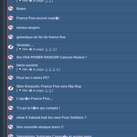
[
Aller � la page:
1
,
2
]
Bravo
France Five encore copi�!
moma rangers
generique de fin de france five
Youtube ...
[
Aller � la page:
1
,
2
,
3
]
the USA POWER RANGER Cartoon Rumor !
lettre ouverte
[
Aller � la page:
1
,
2
,
3
,
4
]
Pour les t-shirts F5?
Shin Kenjushi. France Five vers Hip Hop
[
Aller � la page:
1
,
2
]
L'apr�s France Five...
Y'a qu'la f�te qui compte !
what if Zakaral had his own Foot Soldiers ?
Une nouvelle attaque lexos !!
Salutations Justiciers Casqu�s et autres gens