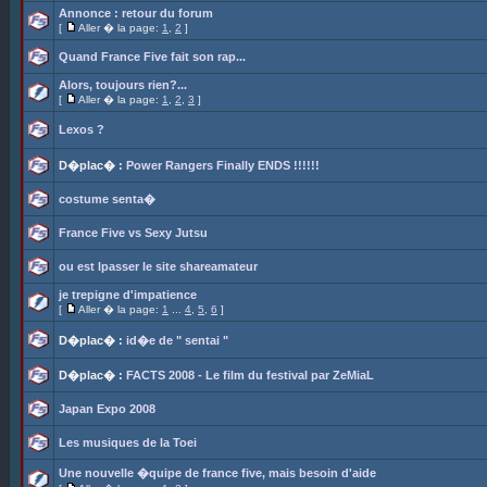
Annonce : retour du forum
[
Aller � la page:
1
,
2
]
Quand France Five fait son rap...
Alors, toujours rien?...
[
Aller � la page:
1
,
2
,
3
]
Lexos ?
D�plac� :
Power Rangers Finally ENDS !!!!!!
costume senta�
France Five vs Sexy Jutsu
ou est lpasser le site shareamateur
je trepigne d'impatience
[
Aller � la page:
1
...
4
,
5
,
6
]
D�plac� :
id�e de " sentai "
D�plac� :
FACTS 2008 - Le film du festival par ZeMiaL
Japan Expo 2008
Les musiques de la Toei
Une nouvelle �quipe de france five, mais besoin d'aide