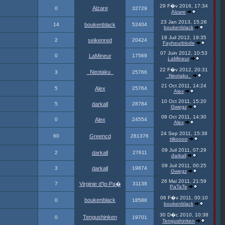
29 F�v 2016, 17:34
Alzare
0
32729
Alzare
23 Jan 2013, 15:26
14
boukenblack
52404
boukenblack
19 Juil 2012, 19:35
2
seikenred
20424
Fayheurblode
07 Juin 2012, 10:53
0
LaMineur
17569
LaMineur
22 F�v 2012, 20:31
_Neotaku_
3
25766
_Neotaku_
21 Oct 2011, 14:24
5
Alex
25764
Alex
10 Oct 2011, 15:20
5
darkall
28784
Gwegz
08 Oct 2011, 14:30
0
Alex
24554
Alex
24 Sep 2011, 15:38
60
Greencd
281376
tiikoooo
09 Juil 2011, 07:29
2
darkall
27611
darkall
09 Juil 2011, 00:25
3
darkall
19874
Gwegz
26 Mai 2011, 21:59
7
Virginie d'Ip-Pa�
31138
PaTaTe
06 F�v 2011, 00:10
boukenblack
0
18588
boukenblack
30 D�c 2010, 10:38
Tengushinken
0
19701
Tengushinken