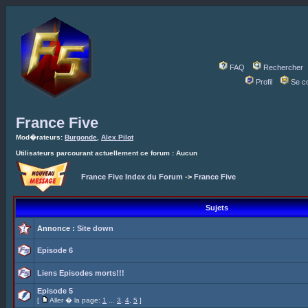
FAQ
Rechercher
Profil
Se c
France Five
Mod�rateurs:
Burgonde
,
Alex Pilot
Utilisateurs parcourant actuellement ce forum : Aucun
France Five Index du Forum
->
France Five
Sujets
Annonce :
Site down
Episode 6
Liens Episodes morts!!!
Episode 5
[
Aller � la page:
1
...
3
,
4
,
5
]