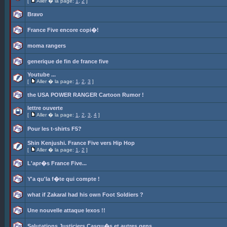
[
Aller � la page:
1
,
2
]
Bravo
France Five encore copi�!
moma rangers
generique de fin de france five
Youtube ...
[
Aller � la page:
1
,
2
,
3
]
the USA POWER RANGER Cartoon Rumor !
lettre ouverte
[
Aller � la page:
1
,
2
,
3
,
4
]
Pour les t-shirts F5?
Shin Kenjushi. France Five vers Hip Hop
[
Aller � la page:
1
,
2
]
L'apr�s France Five...
Y'a qu'la f�te qui compte !
what if Zakaral had his own Foot Soldiers ?
Une nouvelle attaque lexos !!
Salutations Justiciers Casqu�s et autres gens