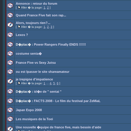
Annonce : retour du forum
[
Aller � la page:
1
,
2
]
Quand France Five fait son rap...
Alors, toujours rien?...
[
Aller � la page:
1
,
2
,
3
]
Lexos ?
D�plac� :
Power Rangers Finally ENDS !!!!!!
costume senta�
France Five vs Sexy Jutsu
ou est lpasser le site shareamateur
je trepigne d'impatience
[
Aller � la page:
1
...
4
,
5
,
6
]
D�plac� :
id�e de " sentai "
D�plac� :
FACTS 2008 - Le film du festival par ZeMiaL
Japan Expo 2008
Les musiques de la Toei
Une nouvelle �quipe de france five, mais besoin d'aide