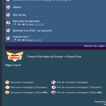
reliens
Site de fan
Episodes en japonais
[
Aller � la page:
1
,
2
,
3
]
Episode 3 en DVD : au secours!
Tujours rien ?
[
Aller � la page:
1
,
2
]
Montrer les sujets
France Five Index du Forum
->
France Five
Page
1
sur
4
Nouveaux messages
Pas de nouveaux messages
Nouveaux messages [ Populaire ]
Pas de nouveaux messages [ Populaire ]
Nouveaux messages [ Verrouill� ]
Pas de nouveaux messages [ Verrouill� ]
Powered by
Tra