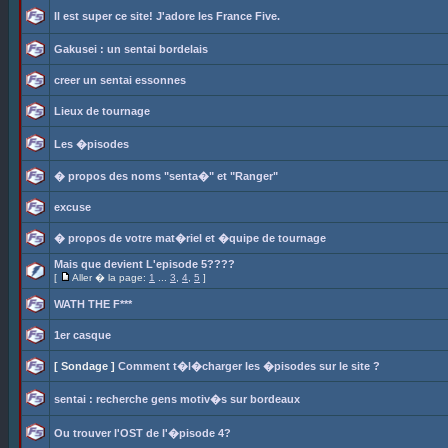
Il est super ce site! J'adore les France Five.
Gakusei : un sentai bordelais
creer un sentai essonnes
Lieux de tournage
Les �pisodes
� propos des noms "senta�" et "Ranger"
excuse
� propos de votre mat�riel et �quipe de tournage
Mais que devient L'episode 5????
[
Aller � la page:
1
...
3
,
4
,
5
]
WATH THE F***
1er casque
[ Sondage ]
Comment t�l�charger les �pisodes sur le site ?
sentai : recherche gens motiv�s sur bordeaux
Ou trouver l'OST de l'�pisode 4?