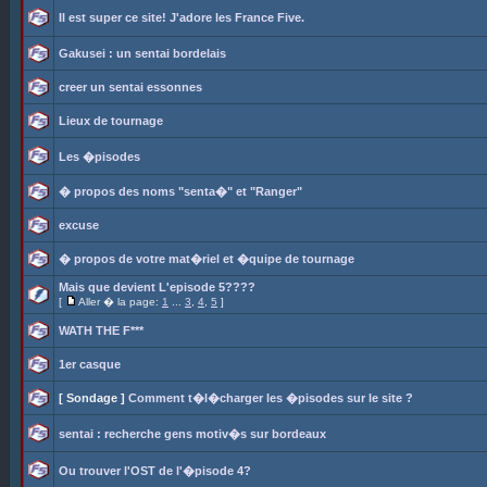
Il est super ce site! J'adore les France Five.
Gakusei : un sentai bordelais
creer un sentai essonnes
Lieux de tournage
Les �pisodes
� propos des noms "senta�" et "Ranger"
excuse
� propos de votre mat�riel et �quipe de tournage
Mais que devient L'episode 5????
[
Aller � la page:
1
...
3
,
4
,
5
]
WATH THE F***
1er casque
[ Sondage ]
Comment t�l�charger les �pisodes sur le site ?
sentai : recherche gens motiv�s sur bordeaux
Ou trouver l'OST de l'�pisode 4?