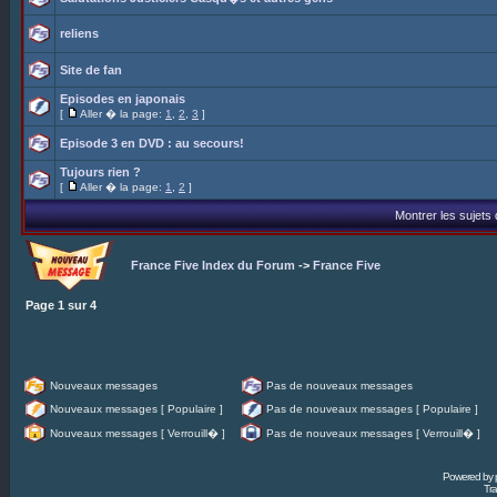
reliens
Site de fan
Episodes en japonais
[
Aller � la page:
1
,
2
,
3
]
Episode 3 en DVD : au secours!
Tujours rien ?
[
Aller � la page:
1
,
2
]
Montrer les sujets
France Five Index du Forum
->
France Five
Page
1
sur
4
Nouveaux messages
Pas de nouveaux messages
Nouveaux messages [ Populaire ]
Pas de nouveaux messages [ Populaire ]
Nouveaux messages [ Verrouill� ]
Pas de nouveaux messages [ Verrouill� ]
Powered by
Tra