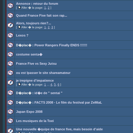
Annonce : retour du forum
[
Aller � la page:
1
,
2
]
Quand France Five fait son rap...
Alors, toujours rien?...
[
Aller � la page:
1
,
2
,
3
]
Lexos ?
D�plac� :
Power Rangers Finally ENDS !!!!!!
costume senta�
France Five vs Sexy Jutsu
ou est lpasser le site shareamateur
je trepigne d'impatience
[
Aller � la page:
1
...
4
,
5
,
6
]
D�plac� :
id�e de " sentai "
D�plac� :
FACTS 2008 - Le film du festival par ZeMiaL
Japan Expo 2008
Les musiques de la Toei
Une nouvelle �quipe de france five, mais besoin d'aide