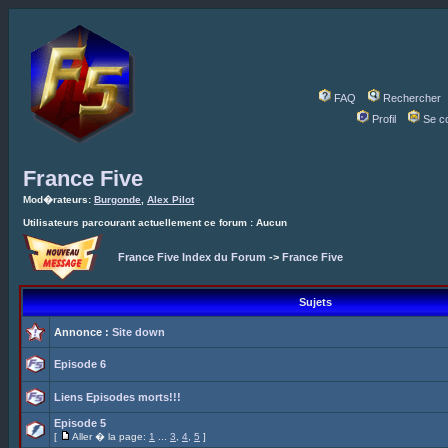
FAQ
Rechercher
Profil
Se c
France Five
Mod�rateurs:
Burgonde
,
Alex Pilot
Utilisateurs parcourant actuellement ce forum : Aucun
France Five Index du Forum
->
France Five
Sujets
Annonce :
Site down
Episode 6
Liens Episodes morts!!!
Episode 5
[
Aller � la page:
1
...
3
,
4
,
5
]