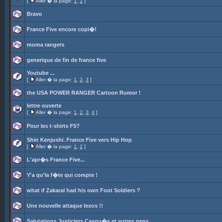
[
Aller � la page:
1
,
2
]
Bravo
France Five encore copi�!
moma rangers
generique de fin de france five
Youtube ...
[
Aller � la page:
1
,
2
,
3
]
the USA POWER RANGER Cartoon Rumor !
lettre ouverte
[
Aller � la page:
1
,
2
,
3
,
4
]
Pour les t-shirts F5?
Shin Kenjushi. France Five vers Hip Hop
[
Aller � la page:
1
,
2
]
L'apr�s France Five...
Y'a qu'la f�te qui compte !
what if Zakaral had his own Foot Soldiers ?
Une nouvelle attaque lexos !!
Salutations Justiciers Casqu�s et autres gens