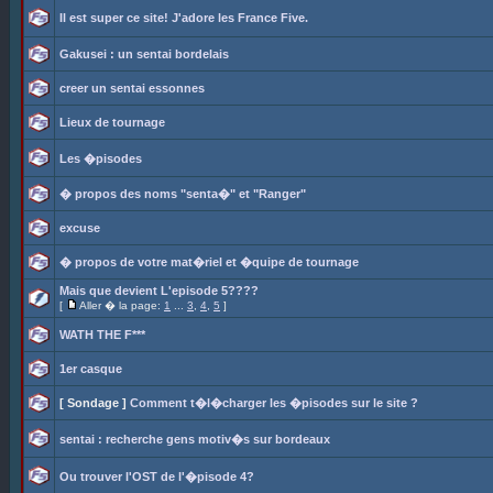
Il est super ce site! J'adore les France Five.
Gakusei : un sentai bordelais
creer un sentai essonnes
Lieux de tournage
Les �pisodes
� propos des noms "senta�" et "Ranger"
excuse
� propos de votre mat�riel et �quipe de tournage
Mais que devient L'episode 5????
[
Aller � la page:
1
...
3
,
4
,
5
]
WATH THE F***
1er casque
[ Sondage ]
Comment t�l�charger les �pisodes sur le site ?
sentai : recherche gens motiv�s sur bordeaux
Ou trouver l'OST de l'�pisode 4?