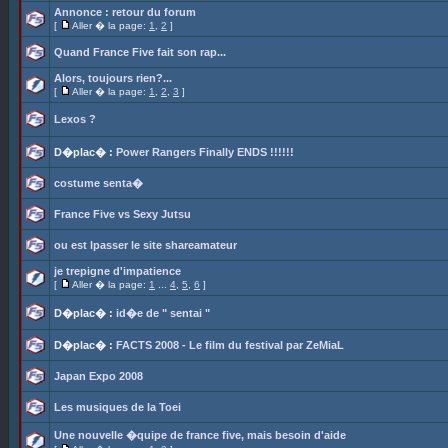
Annonce : retour du forum
[
Aller � la page:
1
,
2
]
Quand France Five fait son rap...
Alors, toujours rien?...
[
Aller � la page:
1
,
2
,
3
]
Lexos ?
D�plac� :
Power Rangers Finally ENDS !!!!!!
costume senta�
France Five vs Sexy Jutsu
ou est lpasser le site shareamateur
je trepigne d'impatience
[
Aller � la page:
1
...
4
,
5
,
6
]
D�plac� :
id�e de " sentai "
D�plac� :
FACTS 2008 - Le film du festival par ZeMiaL
Japan Expo 2008
Les musiques de la Toei
Une nouvelle �quipe de france five, mais besoin d'aide