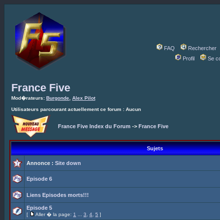
FAQ
Rechercher
Profil
Se c
France Five
Mod�rateurs:
Burgonde
,
Alex Pilot
Utilisateurs parcourant actuellement ce forum : Aucun
France Five Index du Forum
->
France Five
Sujets
Annonce :
Site down
Episode 6
Liens Episodes morts!!!
Episode 5
[
Aller � la page:
1
...
3
,
4
,
5
]