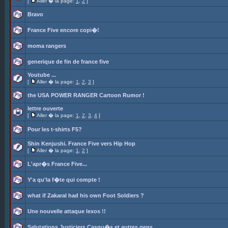
[
Aller � la page:
1
,
2
]
Bravo
France Five encore copi�!
moma rangers
generique de fin de france five
Youtube ...
[
Aller � la page:
1
,
2
,
3
]
the USA POWER RANGER Cartoon Rumor !
lettre ouverte
[
Aller � la page:
1
,
2
,
3
,
4
]
Pour les t-shirts F5?
Shin Kenjushi. France Five vers Hip Hop
[
Aller � la page:
1
,
2
]
L'apr�s France Five...
Y'a qu'la f�te qui compte !
what if Zakaral had his own Foot Soldiers ?
Une nouvelle attaque lexos !!
Salutations Justiciers Casqu�s et autres gens