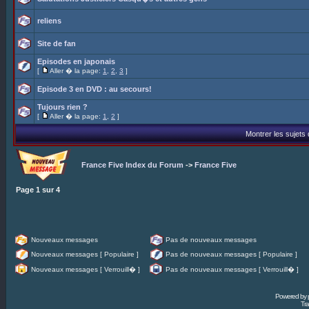
reliens
Site de fan
Episodes en japonais
[
Aller � la page:
1
,
2
,
3
]
Episode 3 en DVD : au secours!
Tujours rien ?
[
Aller � la page:
1
,
2
]
Montrer les sujets
France Five Index du Forum
->
France Five
Page
1
sur
4
Nouveaux messages
Pas de nouveaux messages
Nouveaux messages [ Populaire ]
Pas de nouveaux messages [ Populaire ]
Nouveaux messages [ Verrouill� ]
Pas de nouveaux messages [ Verrouill� ]
Powered by
Tra