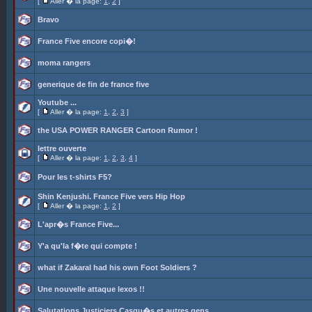
[
Aller � la page:
1
,
2
]
Bravo
France Five encore copi�!
moma rangers
generique de fin de france five
Youtube ...
[
Aller � la page:
1
,
2
,
3
]
the USA POWER RANGER Cartoon Rumor !
lettre ouverte
[
Aller � la page:
1
,
2
,
3
,
4
]
Pour les t-shirts F5?
Shin Kenjushi. France Five vers Hip Hop
[
Aller � la page:
1
,
2
]
L'apr�s France Five...
Y'a qu'la f�te qui compte !
what if Zakaral had his own Foot Soldiers ?
Une nouvelle attaque lexos !!
Salutations Justiciers Casqu�s et autres gens