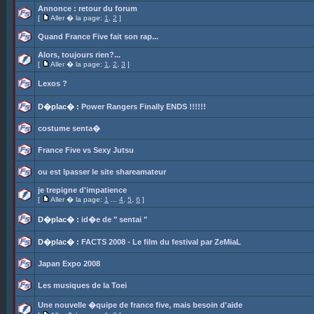
Annonce : retour du forum
[
Aller � la page:
1
,
2
]
Quand France Five fait son rap...
Alors, toujours rien?...
[
Aller � la page:
1
,
2
,
3
]
Lexos ?
D�plac� :
Power Rangers Finally ENDS !!!!!!
costume senta�
France Five vs Sexy Jutsu
ou est lpasser le site shareamateur
je trepigne d'impatience
[
Aller � la page:
1
...
4
,
5
,
6
]
D�plac� :
id�e de " sentai "
D�plac� :
FACTS 2008 - Le film du festival par ZeMiaL
Japan Expo 2008
Les musiques de la Toei
Une nouvelle �quipe de france five, mais besoin d'aide