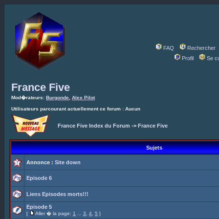
FAQ
Rechercher
Profil
Se c
France Five
Mod�rateurs:
Burgonde
,
Alex Pilot
Utilisateurs parcourant actuellement ce forum : Aucun
France Five Index du Forum
->
France Five
Sujets
Annonce :
Site down
Episode 6
Liens Episodes morts!!!
Episode 5
[
Aller � la page:
1
...
3
,
4
,
5
]