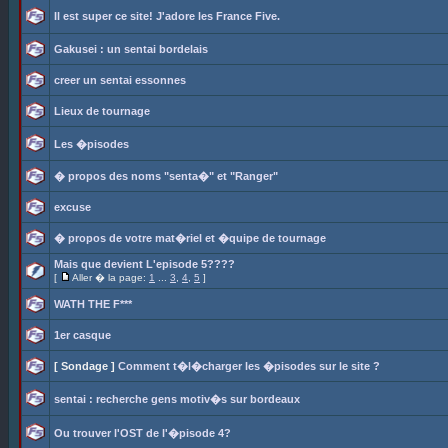
Il est super ce site! J'adore les France Five.
Gakusei : un sentai bordelais
creer un sentai essonnes
Lieux de tournage
Les �pisodes
� propos des noms "senta�" et "Ranger"
excuse
� propos de votre mat�riel et �quipe de tournage
Mais que devient L'episode 5????
[
Aller � la page:
1
...
3
,
4
,
5
]
WATH THE F***
1er casque
[ Sondage ]
Comment t�l�charger les �pisodes sur le site ?
sentai : recherche gens motiv�s sur bordeaux
Ou trouver l'OST de l'�pisode 4?