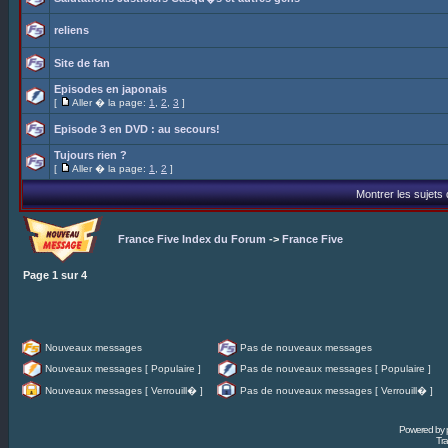
reliens
Site de fan
Episodes en japonais
[
Aller � la page:
1
,
2
,
3
]
Episode 3 en DVD : au secours!
Tujours rien ?
[
Aller � la page:
1
,
2
]
Montrer les sujets
France Five Index du Forum
->
France Five
Page
1
sur
4
Nouveaux messages
Pas de nouveaux messages
Nouveaux messages [ Populaire ]
Pas de nouveaux messages [ Populaire ]
Nouveaux messages [ Verrouill� ]
Pas de nouveaux messages [ Verrouill� ]
Powered by
Tra