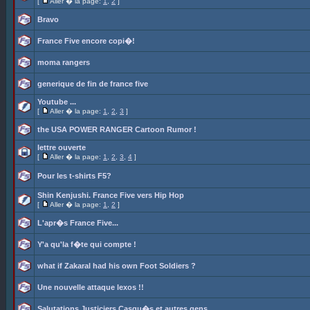
[
Aller � la page:
1
,
2
]
Bravo
France Five encore copi�!
moma rangers
generique de fin de france five
Youtube ...
[
Aller � la page:
1
,
2
,
3
]
the USA POWER RANGER Cartoon Rumor !
lettre ouverte
[
Aller � la page:
1
,
2
,
3
,
4
]
Pour les t-shirts F5?
Shin Kenjushi. France Five vers Hip Hop
[
Aller � la page:
1
,
2
]
L'apr�s France Five...
Y'a qu'la f�te qui compte !
what if Zakaral had his own Foot Soldiers ?
Une nouvelle attaque lexos !!
Salutations Justiciers Casqu�s et autres gens