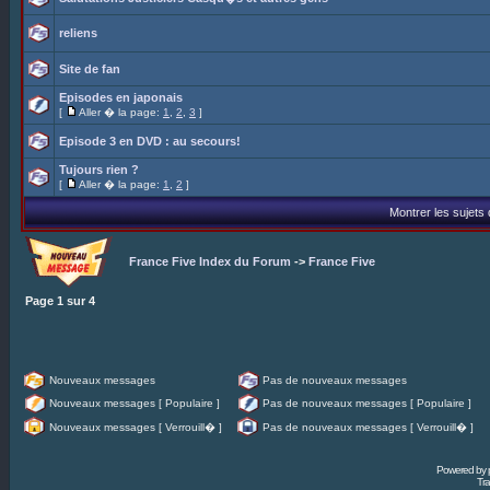
reliens
Site de fan
Episodes en japonais
[
Aller � la page:
1
,
2
,
3
]
Episode 3 en DVD : au secours!
Tujours rien ?
[
Aller � la page:
1
,
2
]
Montrer les sujets
France Five Index du Forum
->
France Five
Page
1
sur
4
Nouveaux messages
Pas de nouveaux messages
Nouveaux messages [ Populaire ]
Pas de nouveaux messages [ Populaire ]
Nouveaux messages [ Verrouill� ]
Pas de nouveaux messages [ Verrouill� ]
Powered by
Tra