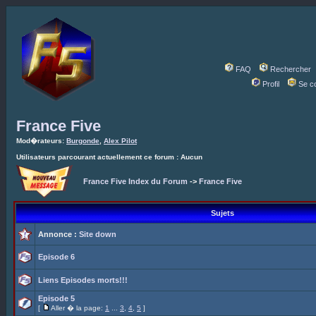
FAQ
Rechercher
Profil
Se c
France Five
Mod�rateurs:
Burgonde
,
Alex Pilot
Utilisateurs parcourant actuellement ce forum : Aucun
France Five Index du Forum
->
France Five
Sujets
Annonce :
Site down
Episode 6
Liens Episodes morts!!!
Episode 5
[
Aller � la page:
1
...
3
,
4
,
5
]