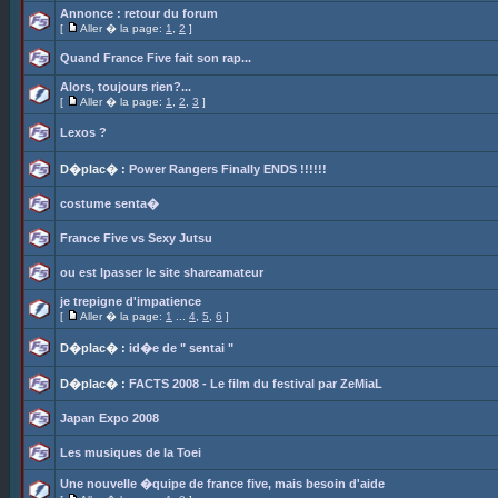
Annonce : retour du forum
[
Aller � la page:
1
,
2
]
Quand France Five fait son rap...
Alors, toujours rien?...
[
Aller � la page:
1
,
2
,
3
]
Lexos ?
D�plac� :
Power Rangers Finally ENDS !!!!!!
costume senta�
France Five vs Sexy Jutsu
ou est lpasser le site shareamateur
je trepigne d'impatience
[
Aller � la page:
1
...
4
,
5
,
6
]
D�plac� :
id�e de " sentai "
D�plac� :
FACTS 2008 - Le film du festival par ZeMiaL
Japan Expo 2008
Les musiques de la Toei
Une nouvelle �quipe de france five, mais besoin d'aide