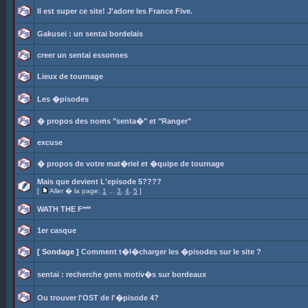
Il est super ce site! J'adore les France Five.
Gakusei : un sentai bordelais
creer un sentai essonnes
Lieux de tournage
Les �pisodes
� propos des noms "senta�" et "Ranger"
excuse
� propos de votre mat�riel et �quipe de tournage
Mais que devient L'episode 5????
[
Aller � la page:
1
...
3
,
4
,
5
]
WATH THE F***
1er casque
[ Sondage ]
Comment t�l�charger les �pisodes sur le site ?
sentai : recherche gens motiv�s sur bordeaux
Ou trouver l'OST de l'�pisode 4?