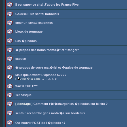
Il est super ce site! J'adore les France Five.
Gakusei : un sentai bordelais
creer un sentai essonnes
Lieux de tournage
Les �pisodes
� propos des noms "senta�" et "Ranger"
excuse
� propos de votre mat�riel et �quipe de tournage
Mais que devient L'episode 5????
[
Aller � la page:
1
...
3
,
4
,
5
]
WATH THE F***
1er casque
[ Sondage ]
Comment t�l�charger les �pisodes sur le site ?
sentai : recherche gens motiv�s sur bordeaux
Ou trouver l'OST de l'�pisode 4?