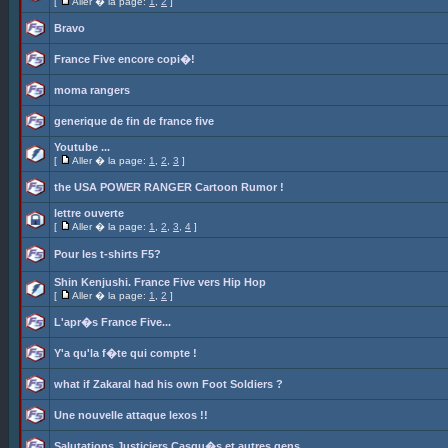
[
Aller � la page:
1
,
2
]
Bravo
France Five encore copi�!
moma rangers
generique de fin de france five
Youtube ...
[
Aller � la page:
1
,
2
,
3
]
the USA POWER RANGER Cartoon Rumor !
lettre ouverte
[
Aller � la page:
1
,
2
,
3
,
4
]
Pour les t-shirts F5?
Shin Kenjushi. France Five vers Hip Hop
[
Aller � la page:
1
,
2
]
L'apr�s France Five...
Y'a qu'la f�te qui compte !
what if Zakaral had his own Foot Soldiers ?
Une nouvelle attaque lexos !!
Salutations Justiciers Casqu�s et autres gens