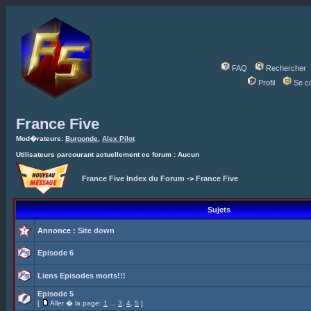
FAQ
Rechercher
Profil
Se c
France Five
Mod�rateurs:
Burgonde
,
Alex Pilot
Utilisateurs parcourant actuellement ce forum : Aucun
France Five Index du Forum
->
France Five
Sujets
Annonce :
Site down
Episode 6
Liens Episodes morts!!!
Episode 5
[
Aller � la page:
1
...
3
,
4
,
5
]