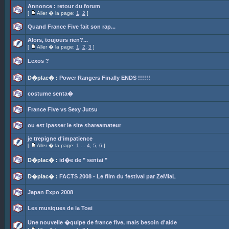
Annonce : retour du forum
[
Aller � la page:
1
,
2
]
Quand France Five fait son rap...
Alors, toujours rien?...
[
Aller � la page:
1
,
2
,
3
]
Lexos ?
D�plac� :
Power Rangers Finally ENDS !!!!!!
costume senta�
France Five vs Sexy Jutsu
ou est lpasser le site shareamateur
je trepigne d'impatience
[
Aller � la page:
1
...
4
,
5
,
6
]
D�plac� :
id�e de " sentai "
D�plac� :
FACTS 2008 - Le film du festival par ZeMiaL
Japan Expo 2008
Les musiques de la Toei
Une nouvelle �quipe de france five, mais besoin d'aide