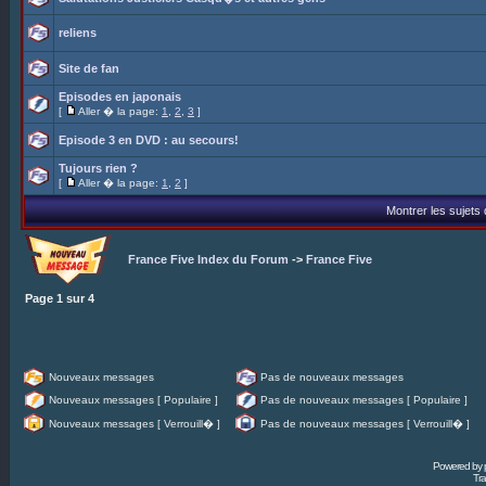
reliens
Site de fan
Episodes en japonais
[
Aller � la page:
1
,
2
,
3
]
Episode 3 en DVD : au secours!
Tujours rien ?
[
Aller � la page:
1
,
2
]
Montrer les sujets
France Five Index du Forum
->
France Five
Page
1
sur
4
Nouveaux messages
Pas de nouveaux messages
Nouveaux messages [ Populaire ]
Pas de nouveaux messages [ Populaire ]
Nouveaux messages [ Verrouill� ]
Pas de nouveaux messages [ Verrouill� ]
Powered by
Tra