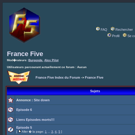
FAQ
Rechercher
Profil
Se c
France Five
Mod�rateurs:
Burgonde
,
Alex Pilot
Utilisateurs parcourant actuellement ce forum : Aucun
France Five Index du Forum
->
France Five
Sujets
Annonce :
Site down
Episode 6
Liens Episodes morts!!!
Episode 5
[
Aller � la page:
1
...
3
,
4
,
5
]