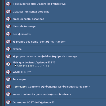
Il est super ce site! J'adore les France Five.
Gakusei : un sentai bordelais
creer un sentai essonnes
Lieux de tournage
Les �pisodes
� propos des noms "senta�" et "Ranger"
excuse
� propos de votre mat�riel et �quipe de tournage
Mais que devient L'episode 5????
[
Aller � la page:
1
...
3
,
4
,
5
]
WATH THE F***
1er casque
[ Sondage ]
Comment t�l�charger les �pisodes sur le site ?
sentai : recherche gens motiv�s sur bordeaux
Ou trouver l'OST de l'�pisode 4?