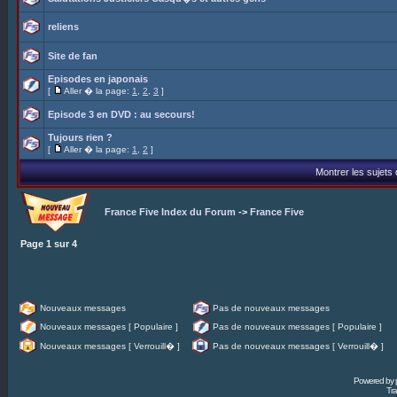
reliens
Site de fan
Episodes en japonais
[
Aller � la page:
1
,
2
,
3
]
Episode 3 en DVD : au secours!
Tujours rien ?
[
Aller � la page:
1
,
2
]
Montrer les sujets
France Five Index du Forum
->
France Five
Page
1
sur
4
Nouveaux messages
Pas de nouveaux messages
Nouveaux messages [ Populaire ]
Pas de nouveaux messages [ Populaire ]
Nouveaux messages [ Verrouill� ]
Pas de nouveaux messages [ Verrouill� ]
Powered by
Tra