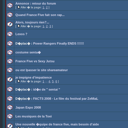
Annonce : retour du forum
[
Aller � la page:
1
,
2
]
Quand France Five fait son rap...
Alors, toujours rien?...
[
Aller � la page:
1
,
2
,
3
]
Lexos ?
D�plac� :
Power Rangers Finally ENDS !!!!!!
costume senta�
France Five vs Sexy Jutsu
ou est lpasser le site shareamateur
je trepigne d'impatience
[
Aller � la page:
1
...
4
,
5
,
6
]
D�plac� :
id�e de " sentai "
D�plac� :
FACTS 2008 - Le film du festival par ZeMiaL
Japan Expo 2008
Les musiques de la Toei
Une nouvelle �quipe de france five, mais besoin d'aide