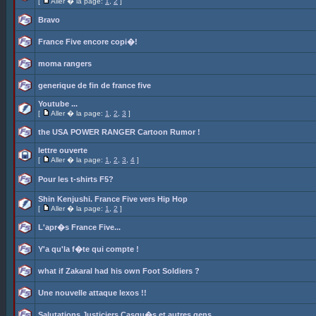
[
Aller � la page:
1
,
2
]
Bravo
France Five encore copi�!
moma rangers
generique de fin de france five
Youtube ...
[
Aller � la page:
1
,
2
,
3
]
the USA POWER RANGER Cartoon Rumor !
lettre ouverte
[
Aller � la page:
1
,
2
,
3
,
4
]
Pour les t-shirts F5?
Shin Kenjushi. France Five vers Hip Hop
[
Aller � la page:
1
,
2
]
L'apr�s France Five...
Y'a qu'la f�te qui compte !
what if Zakaral had his own Foot Soldiers ?
Une nouvelle attaque lexos !!
Salutations Justiciers Casqu�s et autres gens