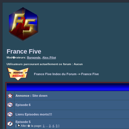
France Five
Mod�rateurs:
Burgonde
,
Alex Pilot
Utilisateurs parcourant actuellement ce forum : Aucun
France Five Index du Forum
->
France Five
Annonce :
Site down
Episode 6
Liens Episodes morts!!!
Episode 5
[
Aller � la page:
1
...
3
,
4
,
5
]