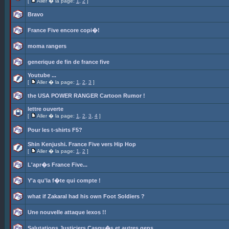
[
Aller � la page:
1
,
2
]
Bravo
France Five encore copi�!
moma rangers
generique de fin de france five
Youtube ...
[
Aller � la page:
1
,
2
,
3
]
the USA POWER RANGER Cartoon Rumor !
lettre ouverte
[
Aller � la page:
1
,
2
,
3
,
4
]
Pour les t-shirts F5?
Shin Kenjushi. France Five vers Hip Hop
[
Aller � la page:
1
,
2
]
L'apr�s France Five...
Y'a qu'la f�te qui compte !
what if Zakaral had his own Foot Soldiers ?
Une nouvelle attaque lexos !!
Salutations Justiciers Casqu�s et autres gens