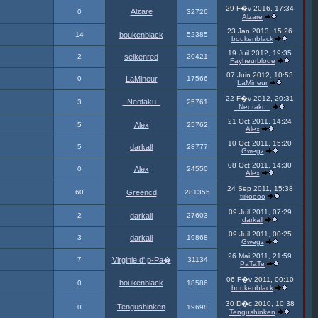
29 F�v 2016, 17:34
Alzare
0
32726
Alzare
23 Jan 2013, 15:26
14
boukenblack
52385
boukenblack
19 Juil 2012, 19:35
2
seikenred
20421
Fayheurblode
07 Juin 2012, 10:53
0
LaMineur
17566
LaMineur
22 F�v 2012, 20:31
_Neotaku_
3
25761
_Neotaku_
21 Oct 2011, 14:24
5
Alex
25762
Alex
10 Oct 2011, 15:20
5
darkall
28777
Gwegz
08 Oct 2011, 14:30
0
Alex
24550
Alex
24 Sep 2011, 15:38
60
Greencd
281355
tiikoooo
09 Juil 2011, 07:29
2
darkall
27603
darkall
09 Juil 2011, 00:25
3
darkall
19868
Gwegz
26 Mai 2011, 21:59
7
Virginie d'Ip-Pa�
31134
PaTaTe
06 F�v 2011, 00:10
boukenblack
0
18586
boukenblack
30 D�c 2010, 10:38
Tengushinken
0
19698
Tengushinken