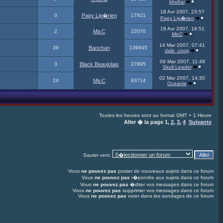
khofrai
18 Avr 2007, 23:57
0
Papy Lig�rien
17921
Papy Lig�rien
18 Avr 2007, 16:51
2
MicC
22070
MicC
14 Mar 2007, 07:41
39
Banchan
139945
dale_coop
09 Mar 2007, 11:49
3
Black Beaujolais
27895
Skull Leader
02 Mar 2007, 14:30
24
MicC
93714
Oceanie
Toutes les heures sont au format GMT + 1 Heure
Aller � la page
1
,
2
,
3
,
4
Suivante
Sauter vers:
Vous
ne pouvez pas
poster de nouveaux sujets dans ce forum
Vous
ne pouvez pas
r�pondre aux sujets dans ce forum
Vous
ne pouvez pas
�diter vos messages dans ce forum
Vous
ne pouvez pas
supprimer vos messages dans ce forum
Vous
ne pouvez pas
voter dans les sondages de ce forum