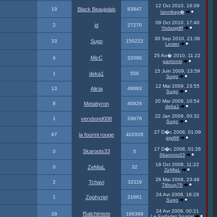
12 Oct 2010, 16:09
19
Black Beaujolais
83847
Iannikag�
09 Oct 2010, 17:40
2
jd
27270
Yodaspliff
30 Sep 2010, 21:36
33
Sugo
150222
Lester
25 Ao� 2010, 11:22
MicC
6
32090
gantonis
15 Juin 2009, 13:59
1
deka1
556
Sugo
12 Mai 2009, 23:55
13
Alicia
48683
Sugo
20 Mar 2009, 10:54
8
Metabyron
40929
deka1
22 Jan 2009, 00:32
1
versbond008
29676
Sugo
27 D�c 2008, 01:09
87
la fourmi rouge
402928
gigi66
17 D�c 2008, 01:26
Skaroots33
0
5
Skaroots33
18 Oct 2008, 11:22
0
ZeMiaL
32
ZeMiaL
26 Mai 2008, 23:48
2
Tchavi
32119
Titloup76
24 Avr 2008, 18:29
1
Zephyriel
21661
Sugo
24 Avr 2008, 00:21
f5alchimiste
29
166399
Le Farfadet Spatial