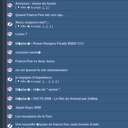
Annonce : retour du forum
[
Aller � la page:
1
,
2
]
Quand France Five fait son rap...
Alors, toujours rien?...
[
Aller � la page:
1
,
2
,
3
]
Lexos ?
D�plac� :
Power Rangers Finally ENDS !!!!!!
costume senta�
France Five vs Sexy Jutsu
ou est lpasser le site shareamateur
je trepigne d'impatience
[
Aller � la page:
1
...
4
,
5
,
6
]
D�plac� :
id�e de " sentai "
D�plac� :
FACTS 2008 - Le film du festival par ZeMiaL
Japan Expo 2008
Les musiques de la Toei
Une nouvelle �quipe de france five, mais besoin d'aide