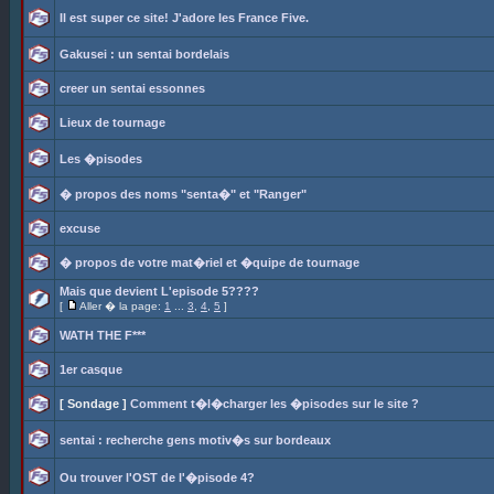
Il est super ce site! J'adore les France Five.
Gakusei : un sentai bordelais
creer un sentai essonnes
Lieux de tournage
Les �pisodes
� propos des noms "senta�" et "Ranger"
excuse
� propos de votre mat�riel et �quipe de tournage
Mais que devient L'episode 5????
[
Aller � la page:
1
...
3
,
4
,
5
]
WATH THE F***
1er casque
[ Sondage ]
Comment t�l�charger les �pisodes sur le site ?
sentai : recherche gens motiv�s sur bordeaux
Ou trouver l'OST de l'�pisode 4?