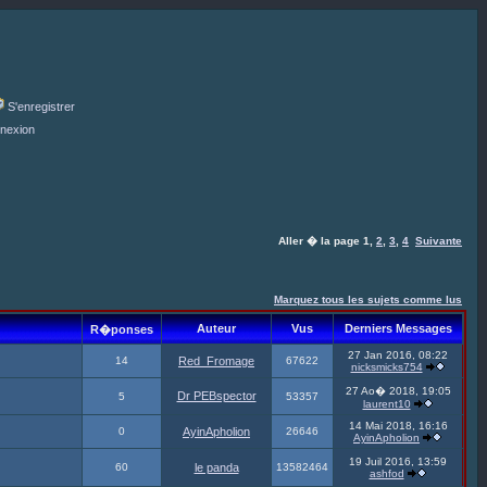
S'enregistrer
nexion
Aller � la page
1
,
2
,
3
,
4
Suivante
Marquez tous les sujets comme lus
Auteur
Vus
Derniers Messages
R�ponses
27 Jan 2016, 08:22
14
Red_Fromage
67622
nicksmicks754
27 Ao� 2018, 19:05
Dr PEBspector
5
53357
laurent10
14 Mai 2018, 16:16
0
AyinApholion
26646
AyinApholion
19 Juil 2016, 13:59
60
le panda
13582464
ashfod