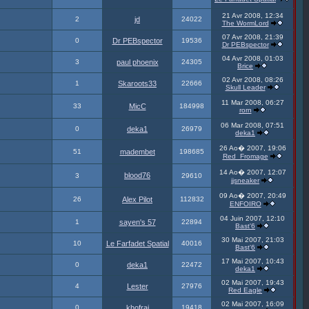
21 Avr 2008, 12:34
2
jd
24022
The WormLord
07 Avr 2008, 21:39
0
Dr PEBspector
19536
Dr PEBspector
04 Avr 2008, 01:03
3
paul phoenix
24305
Brice
02 Avr 2008, 08:26
1
Skaroots33
22666
Skull Leader
11 Mar 2008, 06:27
33
MicC
184998
rorn
06 Mar 2008, 07:51
0
deka1
26979
deka1
26 Ao� 2007, 19:06
51
madembet
198685
Red_Fromage
14 Ao� 2007, 12:07
blood76
3
29610
jjsneaker
09 Ao� 2007, 20:49
26
Alex Pilot
112832
ENFOIRO
04 Juin 2007, 12:10
1
sayen's 57
22894
Bast'6
30 Mai 2007, 21:03
10
Le Farfadet Spatial
40016
Bast'6
17 Mai 2007, 10:43
0
deka1
22472
deka1
02 Mai 2007, 19:43
4
Lester
27976
Red Eagle
02 Mai 2007, 16:09
0
khofrai
19418