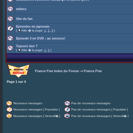
reliens
Site de fan
Episodes en japonais
[
Aller � la page:
1
,
2
,
3
]
Episode 3 en DVD : au secours!
Tujours rien ?
[
Aller � la page:
1
,
2
]
France Five Index du Forum
->
France Five
Page
1
sur
4
Nouveaux messages
Pas de nouveaux messages
Nouveaux messages [ Populaire ]
Pas de nouveaux messages [ Populaire ]
Nouveaux messages [ Verrouill� ]
Pas de nouveaux messages [ Verrouill� ]