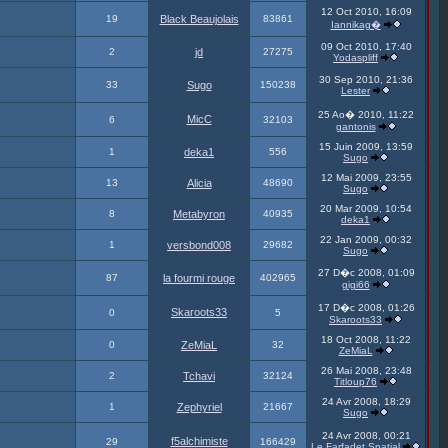
12 Oct 2010, 16:09
19
Black Beaujolais
83861
Iannikag�
09 Oct 2010, 17:40
2
jd
27275
Yodaspliff
30 Sep 2010, 21:36
33
Sugo
150238
Lester
25 Ao� 2010, 11:22
MicC
6
32103
gantonis
15 Juin 2009, 13:59
1
deka1
556
Sugo
12 Mai 2009, 23:55
13
Alicia
48690
Sugo
20 Mar 2009, 10:54
8
Metabyron
40935
deka1
22 Jan 2009, 00:32
1
versbond008
29682
Sugo
27 D�c 2008, 01:09
87
la fourmi rouge
402965
gigi66
17 D�c 2008, 01:26
Skaroots33
0
5
Skaroots33
18 Oct 2008, 11:22
0
ZeMiaL
32
ZeMiaL
26 Mai 2008, 23:48
2
Tchavi
32124
Titloup76
24 Avr 2008, 18:29
1
Zephyriel
21667
Sugo
24 Avr 2008, 00:21
f5alchimiste
29
166429
Le Farfadet Spatial