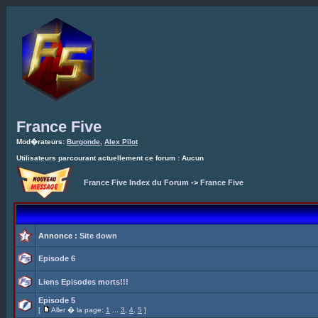
France Five
Mod�rateurs:
Burgonde
,
Alex Pilot
Utilisateurs parcourant actuellement ce forum : Aucun
France Five Index du Forum
->
France Five
Annonce :
Site down
Episode 6
Liens Episodes morts!!!
Episode 5
[
Aller � la page:
1
...
3
,
4
,
5
]