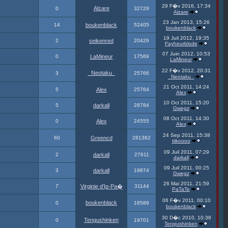
29 F�v 2016, 17:34
Alzare
0
32729
Alzare
23 Jan 2013, 15:26
14
boukenblack
52405
boukenblack
19 Juil 2012, 19:35
2
seikenred
20426
Fayheurblode
07 Juin 2012, 10:53
0
LaMineur
17569
LaMineur
22 F�v 2012, 20:31
_Neotaku_
3
25766
_Neotaku_
21 Oct 2011, 14:24
5
Alex
25764
Alex
10 Oct 2011, 15:20
5
darkall
28784
Gwegz
08 Oct 2011, 14:30
0
Alex
24555
Alex
24 Sep 2011, 15:38
60
Greencd
281382
tiikoooo
09 Juil 2011, 07:29
2
darkall
27611
darkall
09 Juil 2011, 00:25
3
darkall
19874
Gwegz
26 Mai 2011, 21:59
7
Virginie d'Ip-Pa�
31144
PaTaTe
06 F�v 2011, 00:10
boukenblack
0
18589
boukenblack
30 D�c 2010, 10:38
Tengushinken
0
19701
Tengushinken