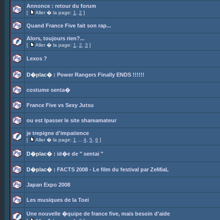
Annonce : retour du forum
[
Aller � la page:
1
,
2
]
Quand France Five fait son rap...
Alors, toujours rien?...
[
Aller � la page:
1
,
2
,
3
]
Lexos ?
D�plac� :
Power Rangers Finally ENDS !!!!!!
costume senta�
France Five vs Sexy Jutsu
ou est lpasser le site shareamateur
je trepigne d'impatience
[
Aller � la page:
1
...
4
,
5
,
6
]
D�plac� :
id�e de " sentai "
D�plac� :
FACTS 2008 - Le film du festival par ZeMiaL
Japan Expo 2008
Les musiques de la Toei
Une nouvelle �quipe de france five, mais besoin d'aide