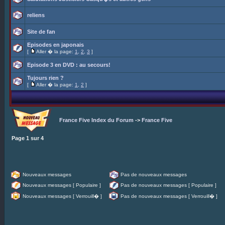
reliens
Site de fan
Episodes en japonais
[
Aller � la page:
1
,
2
,
3
]
Episode 3 en DVD : au secours!
Tujours rien ?
[
Aller � la page:
1
,
2
]
France Five Index du Forum
->
France Five
Page
1
sur
4
Nouveaux messages
Pas de nouveaux messages
Nouveaux messages [ Populaire ]
Pas de nouveaux messages [ Populaire ]
Nouveaux messages [ Verrouill� ]
Pas de nouveaux messages [ Verrouill� ]