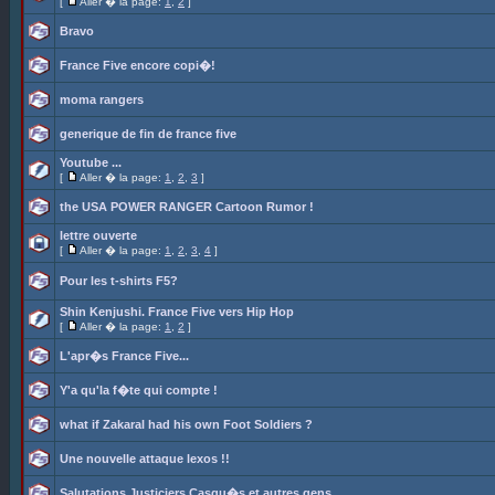
[
Aller � la page:
1
,
2
]
Bravo
France Five encore copi�!
moma rangers
generique de fin de france five
Youtube ...
[
Aller � la page:
1
,
2
,
3
]
the USA POWER RANGER Cartoon Rumor !
lettre ouverte
[
Aller � la page:
1
,
2
,
3
,
4
]
Pour les t-shirts F5?
Shin Kenjushi. France Five vers Hip Hop
[
Aller � la page:
1
,
2
]
L'apr�s France Five...
Y'a qu'la f�te qui compte !
what if Zakaral had his own Foot Soldiers ?
Une nouvelle attaque lexos !!
Salutations Justiciers Casqu�s et autres gens