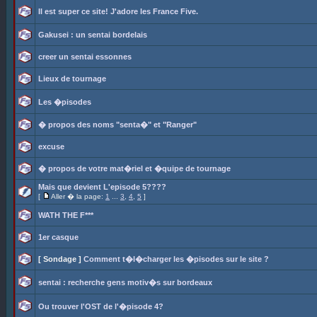
Il est super ce site! J'adore les France Five.
Gakusei : un sentai bordelais
creer un sentai essonnes
Lieux de tournage
Les �pisodes
� propos des noms "senta�" et "Ranger"
excuse
� propos de votre mat�riel et �quipe de tournage
Mais que devient L'episode 5????
[
Aller � la page:
1
...
3
,
4
,
5
]
WATH THE F***
1er casque
[ Sondage ]
Comment t�l�charger les �pisodes sur le site ?
sentai : recherche gens motiv�s sur bordeaux
Ou trouver l'OST de l'�pisode 4?