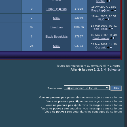
khofrai
18 Avr 2007, 23:57
0
Papy Lig�rien
17925
Papy Lig�rien
18 Avr 2007, 16:51
2
MicC
22076
MicC
14 Mar 2007, 07:41
39
Banchan
139976
dale_coop
09 Mar 2007, 11:49
3
Black Beaujolais
27897
Skull Leader
02 Mar 2007, 14:30
24
MicC
93734
Oceanie
Toutes les heures sont au format GMT + 1 Heure
Aller � la page
1
,
2
,
3
,
4
Suivante
Sauter vers:
Vous
ne pouvez pas
poster de nouveaux sujets dans ce forum
Vous
ne pouvez pas
r�pondre aux sujets dans ce forum
Vous
ne pouvez pas
�diter vos messages dans ce forum
Vous
ne pouvez pas
supprimer vos messages dans ce forum
Vous
ne pouvez pas
voter dans les sondages de ce forum