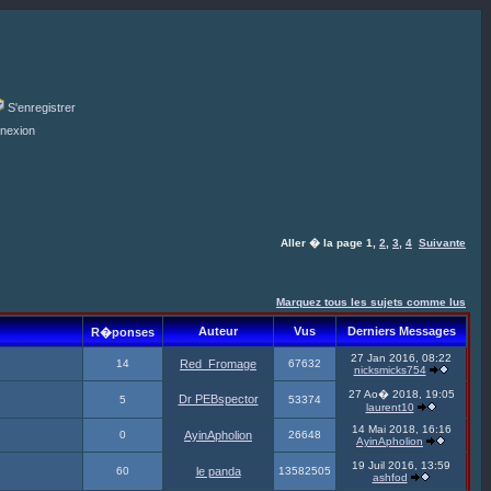
S'enregistrer
nexion
Aller � la page
1
,
2
,
3
,
4
Suivante
Marquez tous les sujets comme lus
Auteur
Vus
Derniers Messages
R�ponses
27 Jan 2016, 08:22
14
Red_Fromage
67632
nicksmicks754
27 Ao� 2018, 19:05
Dr PEBspector
5
53374
laurent10
14 Mai 2018, 16:16
0
AyinApholion
26648
AyinApholion
19 Juil 2016, 13:59
60
le panda
13582505
ashfod