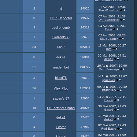
21 Avr 2008, 12:34
2
jd
24025
The WormLord
07 Avr 2008, 21:39
0
Dr PEBspector
19537
Dr PEBspector
04 Avr 2008, 01:03
3
paul phoenix
24313
Brice
02 Avr 2008, 08:26
1
Skaroots33
22670
Skull Leader
11 Mar 2008, 06:27
33
MicC
185031
rorn
06 Mar 2008, 07:51
0
deka1
26984
deka1
26 Ao� 2007, 19:06
51
madembet
198722
Red_Fromage
14 Ao� 2007, 12:07
blood76
3
29613
jjsneaker
09 Ao� 2007, 20:49
26
Alex Pilot
112851
ENFOIRO
04 Juin 2007, 12:10
1
sayen's 57
22900
Bast'6
30 Mai 2007, 21:03
10
Le Farfadet Spatial
40026
Bast'6
17 Mai 2007, 10:43
0
deka1
22475
deka1
02 Mai 2007, 19:43
4
Lester
27982
Red Eagle
02 Mai 2007, 16:09
0
khofrai
19420