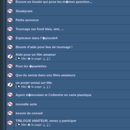
Encore un boulet qui pose les m�mes question...
Steadycam
Petite annonce
Tournage sur fond bleu, vert, ...
Explosion dans l'�pisode4
Besoin d'aide pour lieu de tournage !
Aide pour un film amateur
[
Aller � la page:
1
,
2
]
Pour les �paulettes
Que du sentai dans vos films amateurs
un projet sentai sur lille.
[
Aller � la page:
1
,
2
]
Agent d�moulant et Collerette en carte plastique
nouvelle serie
besoin de conseil
TRILOGIE AMATEUR, venez y participer
[
Aller � la page:
1
,
2
]