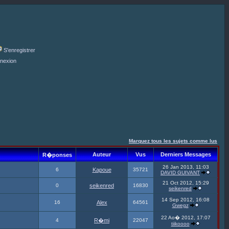
S'enregistrer
nexion
Marquez tous les sujets comme lus
Auteur
Vus
Derniers Messages
R�ponses
26 Jan 2013, 11:03
6
Kapoue
35721
DAVID GUIVANT
21 Oct 2012, 15:29
0
seikenred
16830
seikenred
14 Sep 2012, 16:08
16
Alex
64561
Gwegz
22 Ao� 2012, 17:07
4
R�mi
22047
tiikoooo