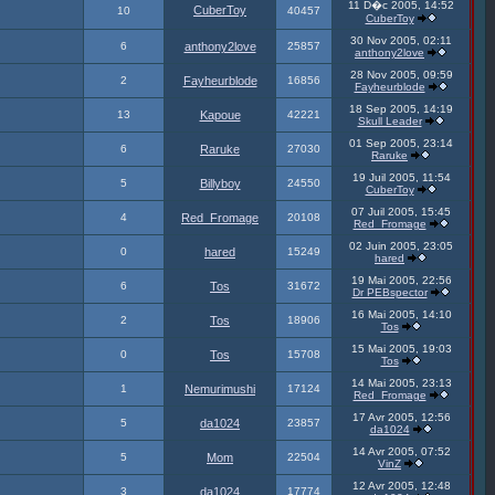
11 D�c 2005, 14:52
CuberToy
10
40457
CuberToy
30 Nov 2005, 02:11
6
anthony2love
25857
anthony2love
28 Nov 2005, 09:59
2
Fayheurblode
16856
Fayheurblode
18 Sep 2005, 14:19
13
Kapoue
42221
Skull Leader
01 Sep 2005, 23:14
6
Raruke
27030
Raruke
19 Juil 2005, 11:54
5
Billyboy
24550
CuberToy
07 Juil 2005, 15:45
4
Red_Fromage
20108
Red_Fromage
02 Juin 2005, 23:05
0
hared
15249
hared
19 Mai 2005, 22:56
6
Tos
31672
Dr PEBspector
16 Mai 2005, 14:10
2
Tos
18906
Tos
15 Mai 2005, 19:03
0
Tos
15708
Tos
14 Mai 2005, 23:13
1
Nemurimushi
17124
Red_Fromage
17 Avr 2005, 12:56
5
da1024
23857
da1024
14 Avr 2005, 07:52
5
Mom
22504
VinZ
12 Avr 2005, 12:48
3
da1024
17774