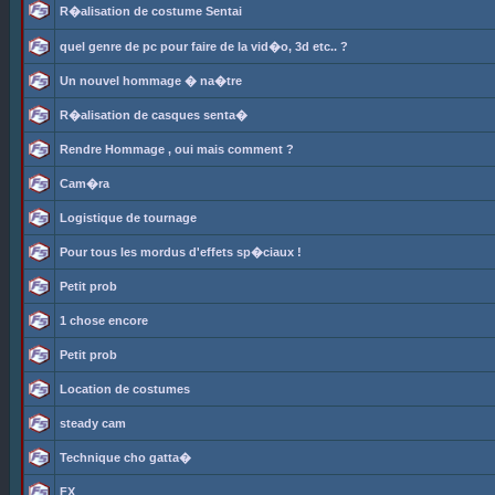
R�alisation de costume Sentai
quel genre de pc pour faire de la vid�o, 3d etc.. ?
Un nouvel hommage � na�tre
R�alisation de casques senta�
Rendre Hommage , oui mais comment ?
Cam�ra
Logistique de tournage
Pour tous les mordus d'effets sp�ciaux !
Petit prob
1 chose encore
Petit prob
Location de costumes
steady cam
Technique cho gatta�
FX