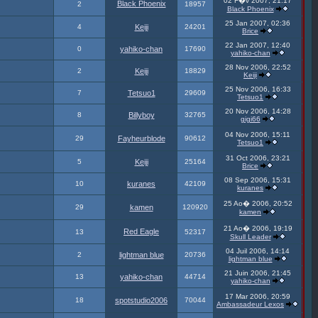
02 F�v 2007, 21:17
Black Phoenix
2
18957
Black Phoenix
25 Jan 2007, 02:36
4
Keiji
24201
Brice
22 Jan 2007, 12:40
0
yahiko-chan
17690
yahiko-chan
28 Nov 2006, 22:52
2
Keiji
18829
Keiji
25 Nov 2006, 16:33
7
Tetsuo1
29609
Tetsuo1
20 Nov 2006, 14:28
8
Billyboy
32765
gigi66
04 Nov 2006, 15:11
29
Fayheurblode
90612
Tetsuo1
31 Oct 2006, 23:21
5
Keiji
25164
Brice
08 Sep 2006, 15:31
10
kuranes
42109
kuranes
25 Ao� 2006, 20:52
29
kamen
120920
kamen
21 Ao� 2006, 19:19
Red Eagle
13
52317
Skull Leader
04 Juil 2006, 14:14
2
lightman blue
20736
lightman blue
21 Juin 2006, 21:45
13
yahiko-chan
44714
yahiko-chan
17 Mar 2006, 20:59
18
spotstudio2006
70044
Ambassadeur Lexos