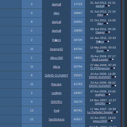
31 Juil 2012, 21:31
2
darkall
17723
darkall
31 Juil 2012, 21:16
0
Alex
16947
Alex
21 Oct 2011, 14:28
8
darkall
42653
Alex
09 Juil 2011, 00:26
1
darkall
16850
Gwegz
14 Jan 2011, 22:33
2
R�mi
16726
R�mi
13 Mai 2009, 00:03
11
Asterix62
43732
Sugo
29 Avr 2009, 07:17
1
Alkex360
16611
Skull Leader
27 Mai 2008, 07:26
11
Alicia
42754
Dr PEBspector
24 Avr 2008, 14:35
6
DAVID GUIVANT
25521
DAVID GUIVANT
23 Avr 2008, 09:22
11
Raruke
41783
DAVID GUIVANT
07 Avr 2008, 10:40
2
redlight
19307
redlight
24 Nov 2007, 12:27
0
SHORU
18170
SHORU
17 Mai 2007, 19:38
12
Keiji
60761
Le Farfadet Spatial
21 Avr 2007, 14:03
12
YanStofurst
42617
pipou1605