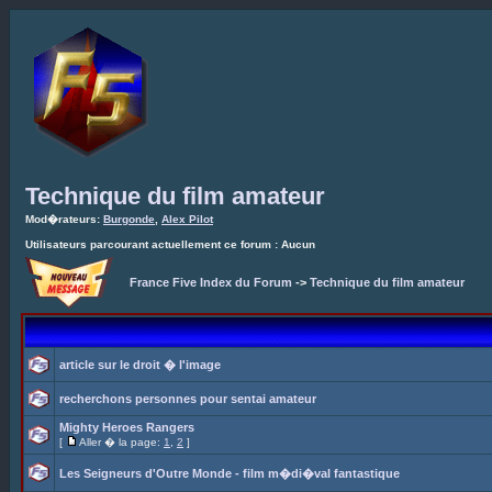
Technique du film amateur
Mod�rateurs:
Burgonde
,
Alex Pilot
Utilisateurs parcourant actuellement ce forum : Aucun
France Five Index du Forum
->
Technique du film amateur
article sur le droit � l'image
recherchons personnes pour sentai amateur
Mighty Heroes Rangers
[
Aller � la page:
1
,
2
]
Les Seigneurs d'Outre Monde - film m�di�val fantastique