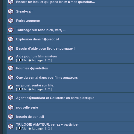
Encore un boulet qui pose les m�mes question...
Steadycam
Petite annonce
Tournage sur fond bleu, vert, ...
Explosion dans l'�pisode4
Besoin d'aide pour lieu de tournage !
Aide pour un film amateur
[
Aller � la page:
1
,
2
]
Pour les �paulettes
Que du sentai dans vos films amateurs
un projet sentai sur lille.
[
Aller � la page:
1
,
2
]
Agent d�moulant et Collerette en carte plastique
nouvelle serie
besoin de conseil
TRILOGIE AMATEUR, venez y participer
[
Aller � la page:
1
,
2
]