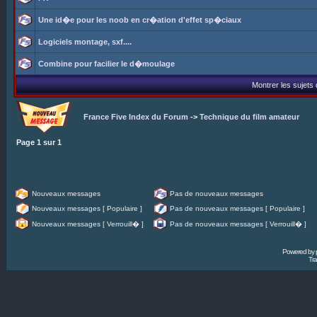
Une id�e pour les noob en cr�ation d'effet sp�ciaux
Logiciels montage, sxf....
Combine pour facilier le d�moulage
Montrer les sujets
France Five Index du Forum
->
Technique du film amateur
Page
1
sur
1
Nouveaux messages
Pas de nouveaux messages
Nouveaux messages [ Populaire ]
Pas de nouveaux messages [ Populaire ]
Nouveaux messages [ Verrouill� ]
Pas de nouveaux messages [ Verrouill� ]
Powered by
Tra