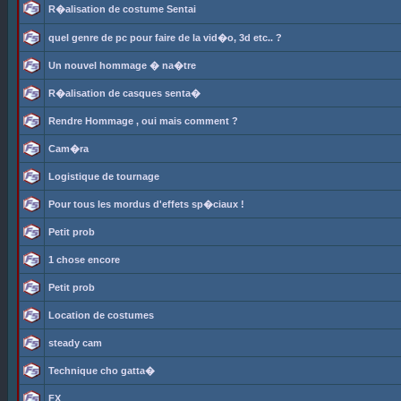
R�alisation de costume Sentai
quel genre de pc pour faire de la vid�o, 3d etc.. ?
Un nouvel hommage � na�tre
R�alisation de casques senta�
Rendre Hommage , oui mais comment ?
Cam�ra
Logistique de tournage
Pour tous les mordus d'effets sp�ciaux !
Petit prob
1 chose encore
Petit prob
Location de costumes
steady cam
Technique cho gatta�
FX