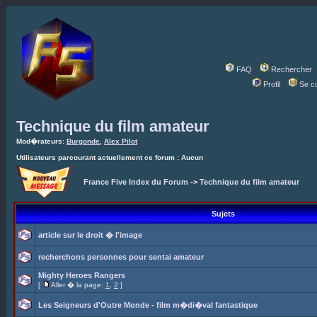
FAQ
Rechercher
Profil
Se c
Technique du film amateur
Mod�rateurs:
Burgonde
,
Alex Pilot
Utilisateurs parcourant actuellement ce forum : Aucun
France Five Index du Forum
->
Technique du film amateur
Sujets
article sur le droit � l'image
recherchons personnes pour sentai amateur
Mighty Heroes Rangers
[
Aller � la page:
1
,
2
]
Les Seigneurs d'Outre Monde - film m�di�val fantastique