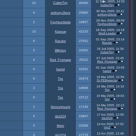
11 D�c 2005, 14:52
CuberToy
10
40460
CuberToy
30 Nov 2005, 02:11
6
anthony2love
25860
anthony2love
28 Nov 2005, 09:59
2
Fayheurblode
16857
Fayheurblode
18 Sep 2005, 14:19
13
Kapoue
42223
Skull Leader
01 Sep 2005, 23:14
6
Raruke
27031
Raruke
19 Juil 2005, 11:54
5
Billyboy
24552
CuberToy
07 Juil 2005, 15:45
4
Red_Fromage
20112
Red_Fromage
02 Juin 2005, 23:05
0
hared
15251
hared
19 Mai 2005, 22:56
6
Tos
31673
Dr PEBspector
16 Mai 2005, 14:10
2
Tos
18906
Tos
15 Mai 2005, 19:03
0
Tos
15712
Tos
14 Mai 2005, 23:13
1
Nemurimushi
17126
Red_Fromage
17 Avr 2005, 12:56
5
da1024
23857
da1024
14 Avr 2005, 07:52
5
Mom
22506
VinZ
12 Avr 2005, 12:48
3
da1024
17775