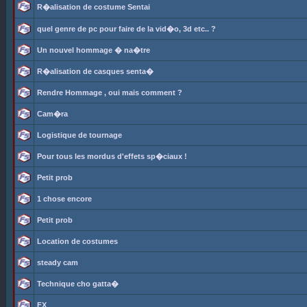
R�alisation de costume Sentai
quel genre de pc pour faire de la vid�o, 3d etc.. ?
Un nouvel hommage � na�tre
R�alisation de casques senta�
Rendre Hommage , oui mais comment ?
Cam�ra
Logistique de tournage
Pour tous les mordus d'effets sp�ciaux !
Petit prob
1 chose encore
Petit prob
Location de costumes
steady cam
Technique cho gatta�
FX