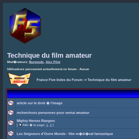
Technique du film amateur
Mod�rateurs:
Burgonde
,
Alex Pilot
Utilisateurs parcourant actuellement ce forum : Aucun
France Five Index du Forum
->
Technique du film amateur
article sur le droit � l'image
recherchons personnes pour sentai amateur
Mighty Heroes Rangers
[
Aller � la page:
1
,
2
]
Les Seigneurs d'Outre Monde - film m�di�val fantastique