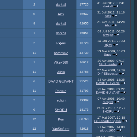
31 Juil 2012, 21:31
2
darkall
17725
darkall
31 Juil 2012, 21:16
0
Alex
16947
Alex
21 Oct 2011, 14:28
8
darkall
42655
Alex
09 Juil 2011, 00:26
1
darkall
16851
Gwegz
14 Jan 2011, 22:33
2
R�mi
16728
R�mi
13 Mai 2009, 00:03
11
Asterix62
43739
Sugo
29 Avr 2009, 07:17
1
Alkex360
16612
Skull Leader
27 Mai 2008, 07:26
11
Alicia
42758
Dr PEBspector
24 Avr 2008, 14:35
6
DAVID GUIVANT
25524
DAVID GUIVANT
23 Avr 2008, 09:22
11
Raruke
41793
DAVID GUIVANT
07 Avr 2008, 10:40
2
redlight
19309
redlight
24 Nov 2007, 12:27
0
SHORU
18173
SHORU
17 Mai 2007, 19:38
12
Keiji
60763
Le Farfadet Spatial
21 Avr 2007, 14:03
12
YanStofurst
42618
pipou1605