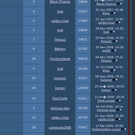
02 F�v 2007, 21:17
Black Phoenix
2
18958
Black Phoenix
25 Jan 2007, 02:36
4
Keiji
24202
Brice
22 Jan 2007, 12:40
0
yahiko-chan
17695
yahiko-chan
28 Nov 2006, 22:52
2
Keiji
18830
Keiji
25 Nov 2006, 16:33
7
Tetsuo1
29611
Tetsuo1
20 Nov 2006, 14:28
8
Billyboy
32765
gigi66
04 Nov 2006, 15:11
29
Fayheurblode
90618
Tetsuo1
31 Oct 2006, 23:21
5
Keiji
25166
Brice
08 Sep 2006, 15:31
10
kuranes
42112
kuranes
25 Ao� 2006, 20:52
29
kamen
120928
kamen
21 Ao� 2006, 19:19
Red Eagle
13
52321
Skull Leader
04 Juil 2006, 14:14
2
lightman blue
20738
lightman blue
21 Juin 2006, 21:45
13
yahiko-chan
44718
yahiko-chan
17 Mar 2006, 20:59
18
spotstudio2006
70047
Ambassadeur Lexos