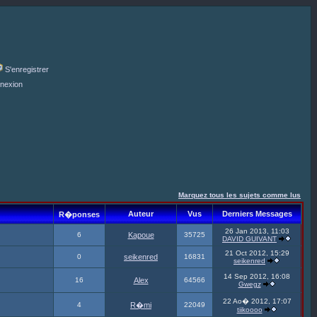
S'enregistrer
nexion
Marquez tous les sujets comme lus
Auteur
Vus
Derniers Messages
R�ponses
26 Jan 2013, 11:03
6
Kapoue
35725
DAVID GUIVANT
21 Oct 2012, 15:29
0
seikenred
16831
seikenred
14 Sep 2012, 16:08
16
Alex
64566
Gwegz
22 Ao� 2012, 17:07
4
R�mi
22049
tiikoooo