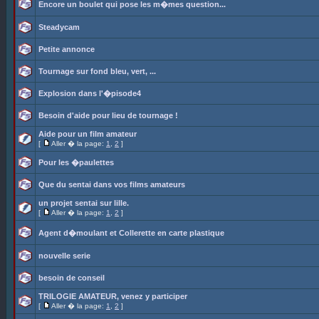
Encore un boulet qui pose les m�mes question...
Steadycam
Petite annonce
Tournage sur fond bleu, vert, ...
Explosion dans l'�pisode4
Besoin d'aide pour lieu de tournage !
Aide pour un film amateur
[
Aller � la page:
1
,
2
]
Pour les �paulettes
Que du sentai dans vos films amateurs
un projet sentai sur lille.
[
Aller � la page:
1
,
2
]
Agent d�moulant et Collerette en carte plastique
nouvelle serie
besoin de conseil
TRILOGIE AMATEUR, venez y participer
[
Aller � la page:
1
,
2
]