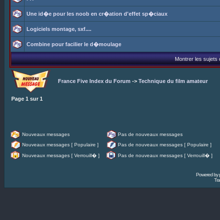
Une id�e pour les noob en cr�ation d'effet sp�ciaux
Logiciels montage, sxf....
Combine pour facilier le d�moulage
Montrer les sujets
France Five Index du Forum
->
Technique du film amateur
Page
1
sur
1
Nouveaux messages
Pas de nouveaux messages
Nouveaux messages [ Populaire ]
Pas de nouveaux messages [ Populaire ]
Nouveaux messages [ Verrouill� ]
Pas de nouveaux messages [ Verrouill� ]
Powered by
Tra