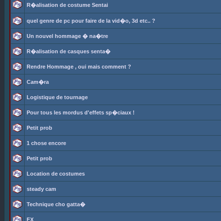
R�alisation de costume Sentai
quel genre de pc pour faire de la vid�o, 3d etc.. ?
Un nouvel hommage � na�tre
R�alisation de casques senta�
Rendre Hommage , oui mais comment ?
Cam�ra
Logistique de tournage
Pour tous les mordus d'effets sp�ciaux !
Petit prob
1 chose encore
Petit prob
Location de costumes
steady cam
Technique cho gatta�
FX