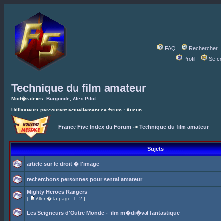
FAQ
Rechercher
Profil
Se c
Technique du film amateur
Mod�rateurs:
Burgonde
,
Alex Pilot
Utilisateurs parcourant actuellement ce forum : Aucun
France Five Index du Forum
->
Technique du film amateur
Sujets
article sur le droit � l'image
recherchons personnes pour sentai amateur
Mighty Heroes Rangers
[
Aller � la page:
1
,
2
]
Les Seigneurs d'Outre Monde - film m�di�val fantastique