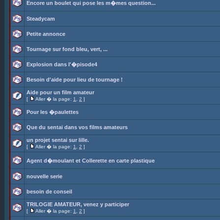
Encore un boulet qui pose les m�mes question...
Steadycam
Petite annonce
Tournage sur fond bleu, vert, ...
Explosion dans l'�pisode4
Besoin d'aide pour lieu de tournage !
Aide pour un film amateur
[
Aller � la page:
1
,
2
]
Pour les �paulettes
Que du sentai dans vos films amateurs
un projet sentai sur lille.
[
Aller � la page:
1
,
2
]
Agent d�moulant et Collerette en carte plastique
nouvelle serie
besoin de conseil
TRILOGIE AMATEUR, venez y participer
[
Aller � la page:
1
,
2
]