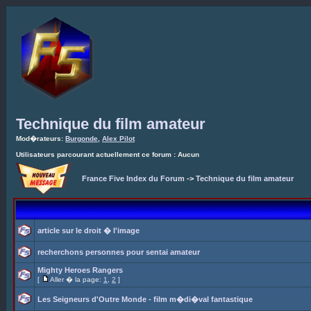
Technique du film amateur
Mod�rateurs:
Burgonde
,
Alex Pilot
Utilisateurs parcourant actuellement ce forum : Aucun
France Five Index du Forum
->
Technique du film amateur
article sur le droit � l'image
recherchons personnes pour sentai amateur
Mighty Heroes Rangers
[
Aller � la page:
1
,
2
]
Les Seigneurs d'Outre Monde - film m�di�val fantastique