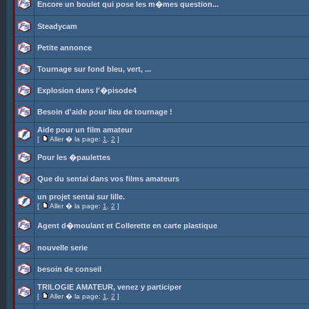
Encore un boulet qui pose les m�mes question...
Steadycam
Petite annonce
Tournage sur fond bleu, vert, ...
Explosion dans l'�pisode4
Besoin d'aide pour lieu de tournage !
Aide pour un film amateur
[
Aller � la page:
1
,
2
]
Pour les �paulettes
Que du sentai dans vos films amateurs
un projet sentai sur lille.
[
Aller � la page:
1
,
2
]
Agent d�moulant et Collerette en carte plastique
nouvelle serie
besoin de conseil
TRILOGIE AMATEUR, venez y participer
[
Aller � la page:
1
,
2
]