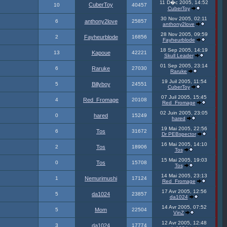
11 D�c 2005, 14:52
CuberToy
10
40457
CuberToy
30 Nov 2005, 02:11
6
anthony2love
25857
anthony2love
28 Nov 2005, 09:59
2
Fayheurblode
16856
Fayheurblode
18 Sep 2005, 14:19
13
Kapoue
42221
Skull Leader
01 Sep 2005, 23:14
6
Raruke
27030
Raruke
19 Juil 2005, 11:54
5
Billyboy
24551
CuberToy
07 Juil 2005, 15:45
4
Red_Fromage
20108
Red_Fromage
02 Juin 2005, 23:05
0
hared
15249
hared
19 Mai 2005, 22:56
6
Tos
31672
Dr PEBspector
16 Mai 2005, 14:10
2
Tos
18906
Tos
15 Mai 2005, 19:03
0
Tos
15708
Tos
14 Mai 2005, 23:13
1
Nemurimushi
17124
Red_Fromage
17 Avr 2005, 12:56
5
da1024
23857
da1024
14 Avr 2005, 07:52
5
Mom
22504
VinZ
12 Avr 2005, 12:48
3
da1024
17774