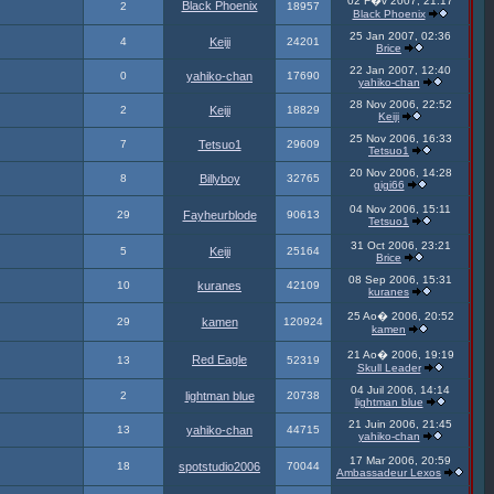
02 F�v 2007, 21:17
Black Phoenix
2
18957
Black Phoenix
25 Jan 2007, 02:36
4
Keiji
24201
Brice
22 Jan 2007, 12:40
0
yahiko-chan
17690
yahiko-chan
28 Nov 2006, 22:52
2
Keiji
18829
Keiji
25 Nov 2006, 16:33
7
Tetsuo1
29609
Tetsuo1
20 Nov 2006, 14:28
8
Billyboy
32765
gigi66
04 Nov 2006, 15:11
29
Fayheurblode
90613
Tetsuo1
31 Oct 2006, 23:21
5
Keiji
25164
Brice
08 Sep 2006, 15:31
10
kuranes
42109
kuranes
25 Ao� 2006, 20:52
29
kamen
120924
kamen
21 Ao� 2006, 19:19
Red Eagle
13
52319
Skull Leader
04 Juil 2006, 14:14
2
lightman blue
20738
lightman blue
21 Juin 2006, 21:45
13
yahiko-chan
44715
yahiko-chan
17 Mar 2006, 20:59
18
spotstudio2006
70044
Ambassadeur Lexos