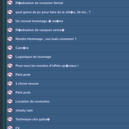
R�alisation de costume Sentai
quel genre de pc pour faire de la vid�o, 3d etc.. ?
Un nouvel hommage � na�tre
R�alisation de casques senta�
Rendre Hommage , oui mais comment ?
Cam�ra
Logistique de tournage
Pour tous les mordus d'effets sp�ciaux !
Petit prob
1 chose encore
Petit prob
Location de costumes
steady cam
Technique cho gatta�
FX