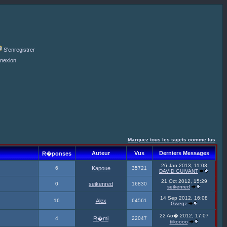
S'enregistrer
nexion
Marquez tous les sujets comme lus
Auteur
Vus
Derniers Messages
R�ponses
26 Jan 2013, 11:03
6
Kapoue
35721
DAVID GUIVANT
21 Oct 2012, 15:29
0
seikenred
16830
seikenred
14 Sep 2012, 16:08
16
Alex
64561
Gwegz
22 Ao� 2012, 17:07
4
R�mi
22047
tiikoooo