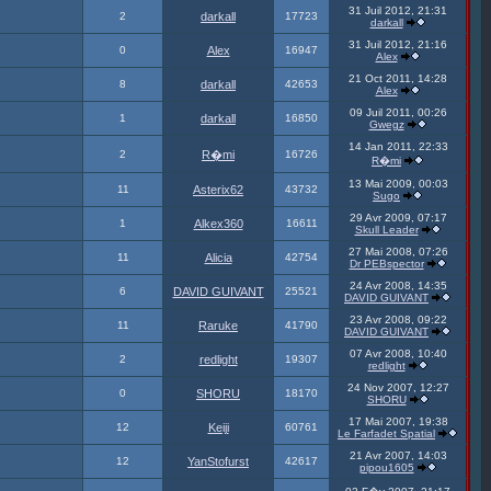
31 Juil 2012, 21:31
2
darkall
17723
darkall
31 Juil 2012, 21:16
0
Alex
16947
Alex
21 Oct 2011, 14:28
8
darkall
42653
Alex
09 Juil 2011, 00:26
1
darkall
16850
Gwegz
14 Jan 2011, 22:33
2
R�mi
16726
R�mi
13 Mai 2009, 00:03
11
Asterix62
43732
Sugo
29 Avr 2009, 07:17
1
Alkex360
16611
Skull Leader
27 Mai 2008, 07:26
11
Alicia
42754
Dr PEBspector
24 Avr 2008, 14:35
6
DAVID GUIVANT
25521
DAVID GUIVANT
23 Avr 2008, 09:22
11
Raruke
41790
DAVID GUIVANT
07 Avr 2008, 10:40
2
redlight
19307
redlight
24 Nov 2007, 12:27
0
SHORU
18170
SHORU
17 Mai 2007, 19:38
12
Keiji
60761
Le Farfadet Spatial
21 Avr 2007, 14:03
12
YanStofurst
42617
pipou1605