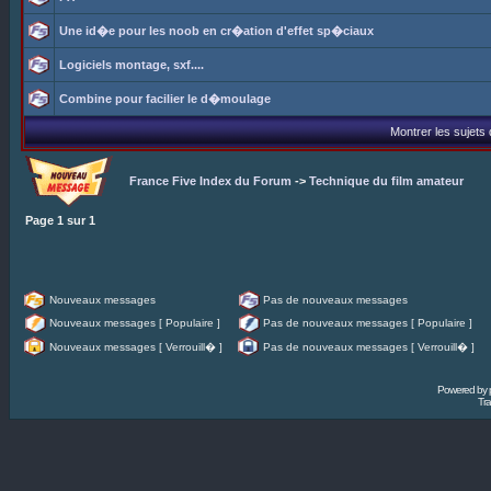
Une id�e pour les noob en cr�ation d'effet sp�ciaux
Logiciels montage, sxf....
Combine pour facilier le d�moulage
Montrer les sujets
France Five Index du Forum
->
Technique du film amateur
Page
1
sur
1
Nouveaux messages
Pas de nouveaux messages
Nouveaux messages [ Populaire ]
Pas de nouveaux messages [ Populaire ]
Nouveaux messages [ Verrouill� ]
Pas de nouveaux messages [ Verrouill� ]
Powered by
Tra