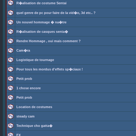
R�alisation de costume Sentai
quel genre de pc pour faire de la vid�o, 3d etc.. ?
Un nouvel hommage � na�tre
R�alisation de casques senta�
Rendre Hommage , oui mais comment ?
Cam�ra
Logistique de tournage
Pour tous les mordus d'effets sp�ciaux !
Petit prob
1 chose encore
Petit prob
Location de costumes
steady cam
Technique cho gatta�
FX