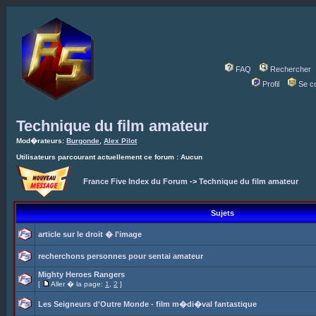
FAQ
Rechercher
Profil
Se c
Technique du film amateur
Mod�rateurs:
Burgonde
,
Alex Pilot
Utilisateurs parcourant actuellement ce forum : Aucun
France Five Index du Forum
->
Technique du film amateur
Sujets
article sur le droit � l'image
recherchons personnes pour sentai amateur
Mighty Heroes Rangers
[
Aller � la page:
1
,
2
]
Les Seigneurs d'Outre Monde - film m�di�val fantastique