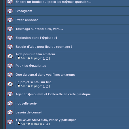
Encore un boulet qui pose les m�mes question...
Steadycam
Petite annonce
Tournage sur fond bleu, vert, ...
Explosion dans l'�pisode4
Besoin d'aide pour lieu de tournage !
Aide pour un film amateur
[
Aller � la page:
1
,
2
]
Pour les �paulettes
Que du sentai dans vos films amateurs
un projet sentai sur lille.
[
Aller � la page:
1
,
2
]
Agent d�moulant et Collerette en carte plastique
nouvelle serie
besoin de conseil
TRILOGIE AMATEUR, venez y participer
[
Aller � la page:
1
,
2
]