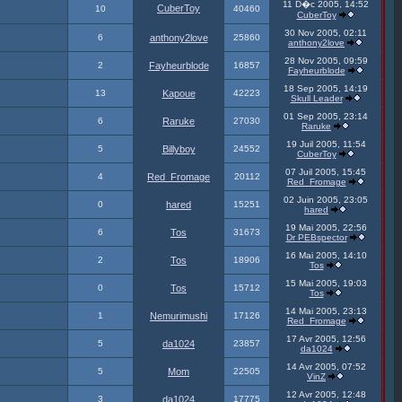
11 D�c 2005, 14:52
CuberToy
10
40460
CuberToy
30 Nov 2005, 02:11
6
anthony2love
25860
anthony2love
28 Nov 2005, 09:59
2
Fayheurblode
16857
Fayheurblode
18 Sep 2005, 14:19
13
Kapoue
42223
Skull Leader
01 Sep 2005, 23:14
6
Raruke
27030
Raruke
19 Juil 2005, 11:54
5
Billyboy
24552
CuberToy
07 Juil 2005, 15:45
4
Red_Fromage
20112
Red_Fromage
02 Juin 2005, 23:05
0
hared
15251
hared
19 Mai 2005, 22:56
6
Tos
31673
Dr PEBspector
16 Mai 2005, 14:10
2
Tos
18906
Tos
15 Mai 2005, 19:03
0
Tos
15712
Tos
14 Mai 2005, 23:13
1
Nemurimushi
17126
Red_Fromage
17 Avr 2005, 12:56
5
da1024
23857
da1024
14 Avr 2005, 07:52
5
Mom
22505
VinZ
12 Avr 2005, 12:48
3
da1024
17775