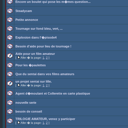
Encore un boulet qui pose les m�mes question...
Steadycam
Petite annonce
Tournage sur fond bleu, vert, ...
Explosion dans l'�pisode4
Besoin d'aide pour lieu de tournage !
Aide pour un film amateur
[
Aller � la page:
1
,
2
]
Pour les �paulettes
Que du sentai dans vos films amateurs
un projet sentai sur lille.
[
Aller � la page:
1
,
2
]
Agent d�moulant et Collerette en carte plastique
nouvelle serie
besoin de conseil
TRILOGIE AMATEUR, venez y participer
[
Aller � la page:
1
,
2
]