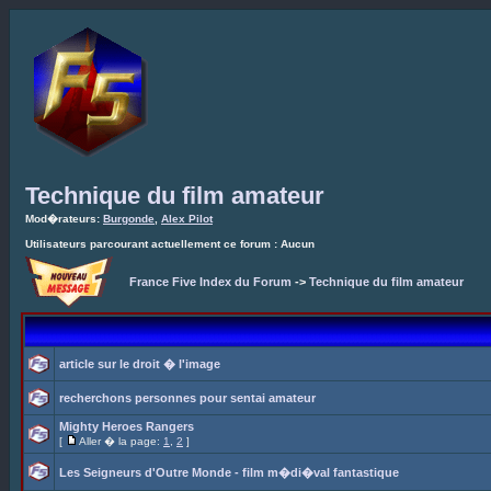
Technique du film amateur
Mod�rateurs:
Burgonde
,
Alex Pilot
Utilisateurs parcourant actuellement ce forum : Aucun
France Five Index du Forum
->
Technique du film amateur
article sur le droit � l'image
recherchons personnes pour sentai amateur
Mighty Heroes Rangers
[
Aller � la page:
1
,
2
]
Les Seigneurs d'Outre Monde - film m�di�val fantastique