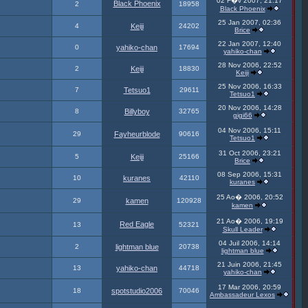
02 F�v 2007, 21:17
Black Phoenix
2
18958
Black Phoenix
25 Jan 2007, 02:36
4
Keiji
24202
Brice
22 Jan 2007, 12:40
0
yahiko-chan
17694
yahiko-chan
28 Nov 2006, 22:52
2
Keiji
18830
Keiji
25 Nov 2006, 16:33
7
Tetsuo1
29611
Tetsuo1
20 Nov 2006, 14:28
8
Billyboy
32765
gigi66
04 Nov 2006, 15:11
29
Fayheurblode
90616
Tetsuo1
31 Oct 2006, 23:21
5
Keiji
25166
Brice
08 Sep 2006, 15:31
10
kuranes
42110
kuranes
25 Ao� 2006, 20:52
29
kamen
120928
kamen
21 Ao� 2006, 19:19
Red Eagle
13
52321
Skull Leader
04 Juil 2006, 14:14
2
lightman blue
20738
lightman blue
21 Juin 2006, 21:45
13
yahiko-chan
44718
yahiko-chan
17 Mar 2006, 20:59
18
spotstudio2006
70046
Ambassadeur Lexos