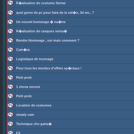
R�alisation de costume Sentai
quel genre de pc pour faire de la vid�o, 3d etc.. ?
Un nouvel hommage � na�tre
R�alisation de casques senta�
Rendre Hommage , oui mais comment ?
Cam�ra
Logistique de tournage
Pour tous les mordus d'effets sp�ciaux !
Petit prob
1 chose encore
Petit prob
Location de costumes
steady cam
Technique cho gatta�
FX