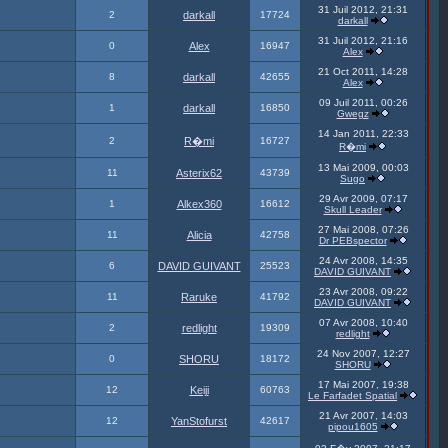
31 Juil 2012, 21:31
2
darkall
17724
darkall
31 Juil 2012, 21:16
0
Alex
16947
Alex
21 Oct 2011, 14:28
8
darkall
42655
Alex
09 Juil 2011, 00:26
1
darkall
16850
Gwegz
14 Jan 2011, 22:33
2
R�mi
16727
R�mi
13 Mai 2009, 00:03
11
Asterix62
43739
Sugo
29 Avr 2009, 07:17
1
Alkex360
16612
Skull Leader
27 Mai 2008, 07:26
11
Alicia
42758
Dr PEBspector
24 Avr 2008, 14:35
6
DAVID GUIVANT
25523
DAVID GUIVANT
23 Avr 2008, 09:22
11
Raruke
41792
DAVID GUIVANT
07 Avr 2008, 10:40
2
redlight
19309
redlight
24 Nov 2007, 12:27
0
SHORU
18172
SHORU
17 Mai 2007, 19:38
12
Keiji
60763
Le Farfadet Spatial
21 Avr 2007, 14:03
12
YanStofurst
42617
pipou1605