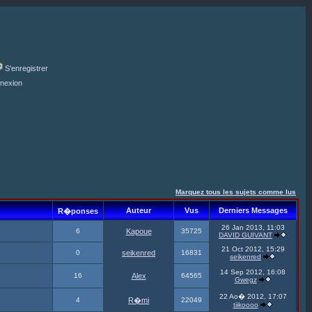
S'enregistrer
nexion
Marquez tous les sujets comme lus
Auteur
Vus
Derniers Messages
R�ponses
26 Jan 2013, 11:03
6
Kapoue
35725
DAVID GUIVANT
21 Oct 2012, 15:29
0
seikenred
16831
seikenred
14 Sep 2012, 16:08
16
Alex
64565
Gwegz
22 Ao� 2012, 17:07
4
R�mi
22049
tiikoooo