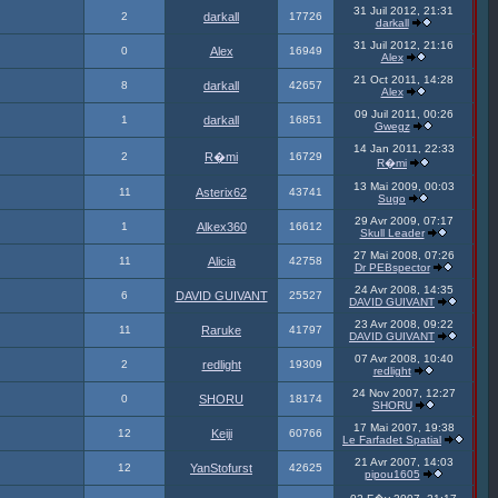
31 Juil 2012, 21:31
2
darkall
17726
darkall
31 Juil 2012, 21:16
0
Alex
16949
Alex
21 Oct 2011, 14:28
8
darkall
42657
Alex
09 Juil 2011, 00:26
1
darkall
16851
Gwegz
14 Jan 2011, 22:33
2
R�mi
16729
R�mi
13 Mai 2009, 00:03
11
Asterix62
43741
Sugo
29 Avr 2009, 07:17
1
Alkex360
16612
Skull Leader
27 Mai 2008, 07:26
11
Alicia
42758
Dr PEBspector
24 Avr 2008, 14:35
6
DAVID GUIVANT
25527
DAVID GUIVANT
23 Avr 2008, 09:22
11
Raruke
41797
DAVID GUIVANT
07 Avr 2008, 10:40
2
redlight
19309
redlight
24 Nov 2007, 12:27
0
SHORU
18174
SHORU
17 Mai 2007, 19:38
12
Keiji
60766
Le Farfadet Spatial
21 Avr 2007, 14:03
12
YanStofurst
42625
pipou1605