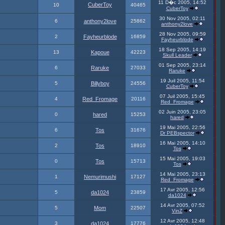
11 D�c 2005, 14:52
CuberToy
10
40465
CuberToy
30 Nov 2005, 02:11
6
anthony2love
25862
anthony2love
28 Nov 2005, 09:59
2
Fayheurblode
16859
Fayheurblode
18 Sep 2005, 14:19
13
Kapoue
42223
Skull Leader
01 Sep 2005, 23:14
6
Raruke
27033
Raruke
19 Juil 2005, 11:54
5
Billyboy
24556
CuberToy
07 Juil 2005, 15:45
4
Red_Fromage
20116
Red_Fromage
02 Juin 2005, 23:05
0
hared
15253
hared
19 Mai 2005, 22:56
6
Tos
31676
Dr PEBspector
16 Mai 2005, 14:10
2
Tos
18910
Tos
15 Mai 2005, 19:03
0
Tos
15713
Tos
14 Mai 2005, 23:13
1
Nemurimushi
17127
Red_Fromage
17 Avr 2005, 12:56
5
da1024
23859
da1024
14 Avr 2005, 07:52
5
Mom
22507
VinZ
12 Avr 2005, 12:48
3
da1024
17776