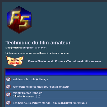
Technique du film amateur
Mod�rateurs:
Burgonde
,
Alex Pilot
Utilisateurs parcourant actuellement ce forum : Aucun
France Five Index du Forum
->
Technique du film amateur
article sur le droit � l'image
recherchons personnes pour sentai amateur
Mighty Heroes Rangers
[
Aller � la page:
1
,
2
]
Les Seigneurs d'Outre Monde - film m�di�val fantastique