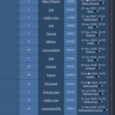
02 F�v 2007, 21:17
Black Phoenix
2
18959
Black Phoenix
25 Jan 2007, 02:36
4
Keiji
24203
Brice
22 Jan 2007, 12:40
0
yahiko-chan
17696
yahiko-chan
28 Nov 2006, 22:52
2
Keiji
18830
Keiji
25 Nov 2006, 16:33
7
Tetsuo1
29614
Tetsuo1
20 Nov 2006, 14:28
8
Billyboy
32768
gigi66
04 Nov 2006, 15:11
29
Fayheurblode
90621
Tetsuo1
31 Oct 2006, 23:21
5
Keiji
25169
Brice
08 Sep 2006, 15:31
10
kuranes
42114
kuranes
25 Ao� 2006, 20:52
29
kamen
120933
kamen
21 Ao� 2006, 19:19
Red Eagle
13
52323
Skull Leader
04 Juil 2006, 14:14
2
lightman blue
20741
lightman blue
21 Juin 2006, 21:45
13
yahiko-chan
44721
yahiko-chan
17 Mar 2006, 20:59
18
spotstudio2006
70051
Ambassadeur Lexos