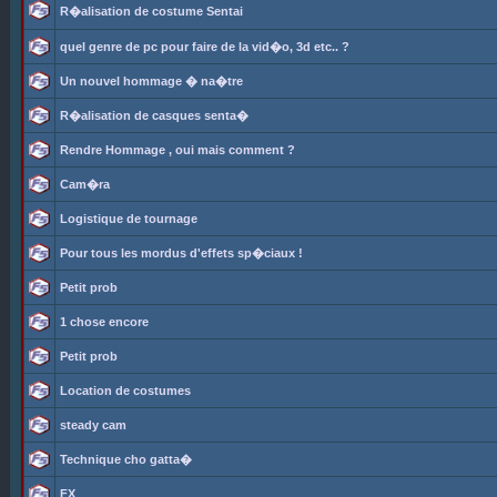
R�alisation de costume Sentai
quel genre de pc pour faire de la vid�o, 3d etc.. ?
Un nouvel hommage � na�tre
R�alisation de casques senta�
Rendre Hommage , oui mais comment ?
Cam�ra
Logistique de tournage
Pour tous les mordus d'effets sp�ciaux !
Petit prob
1 chose encore
Petit prob
Location de costumes
steady cam
Technique cho gatta�
FX