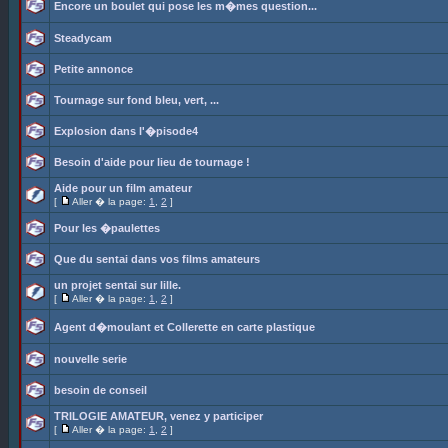
Encore un boulet qui pose les m�mes question...
Steadycam
Petite annonce
Tournage sur fond bleu, vert, ...
Explosion dans l'�pisode4
Besoin d'aide pour lieu de tournage !
Aide pour un film amateur
[
Aller � la page:
1
,
2
]
Pour les �paulettes
Que du sentai dans vos films amateurs
un projet sentai sur lille.
[
Aller � la page:
1
,
2
]
Agent d�moulant et Collerette en carte plastique
nouvelle serie
besoin de conseil
TRILOGIE AMATEUR, venez y participer
[
Aller � la page:
1
,
2
]