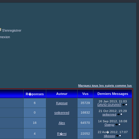
S'enregistrer
nexion
Marquez tous les sujets comme lus
Auteur
Vus
Derniers Messages
R�ponses
26 Jan 2013, 11:03
6
Kapoue
35729
DAVID GUIVANT
21 Oct 2012, 15:29
0
seikenred
16832
seikenred
14 Sep 2012, 16:08
16
Alex
64570
Gwegz
22 Ao� 2012, 17:07
4
R�mi
22052
tiikoooo