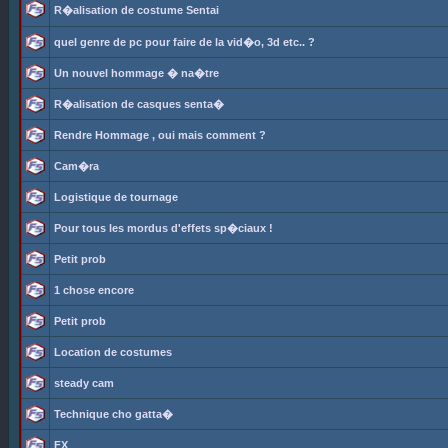
R�alisation de costume Sentai
quel genre de pc pour faire de la vid�o, 3d etc.. ?
Un nouvel hommage � na�tre
R�alisation de casques senta�
Rendre Hommage , oui mais comment ?
Cam�ra
Logistique de tournage
Pour tous les mordus d'effets sp�ciaux !
Petit prob
1 chose encore
Petit prob
Location de costumes
steady cam
Technique cho gatta�
FX