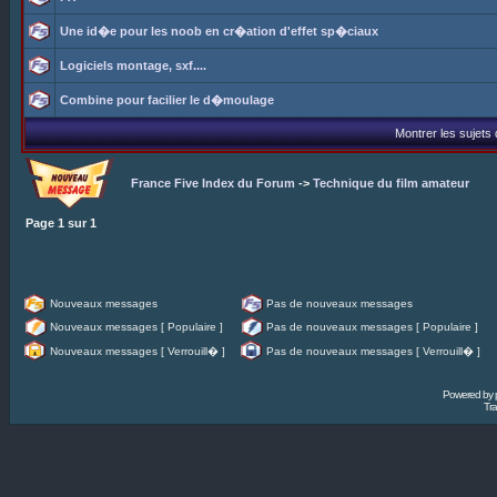
Une id�e pour les noob en cr�ation d'effet sp�ciaux
Logiciels montage, sxf....
Combine pour facilier le d�moulage
Montrer les sujets
France Five Index du Forum
->
Technique du film amateur
Page
1
sur
1
Nouveaux messages
Pas de nouveaux messages
Nouveaux messages [ Populaire ]
Pas de nouveaux messages [ Populaire ]
Nouveaux messages [ Verrouill� ]
Pas de nouveaux messages [ Verrouill� ]
Powered by
Tra