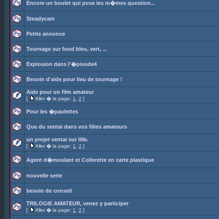
Encore un boulet qui pose les m�mes question...
Steadycam
Petite annonce
Tournage sur fond bleu, vert, ...
Explosion dans l'�pisode4
Besoin d'aide pour lieu de tournage !
Aide pour un film amateur
[
Aller � la page:
1
,
2
]
Pour les �paulettes
Que du sentai dans vos films amateurs
un projet sentai sur lille.
[
Aller � la page:
1
,
2
]
Agent d�moulant et Collerette en carte plastique
nouvelle serie
besoin de conseil
TRILOGIE AMATEUR, venez y participer
[
Aller � la page:
1
,
2
]