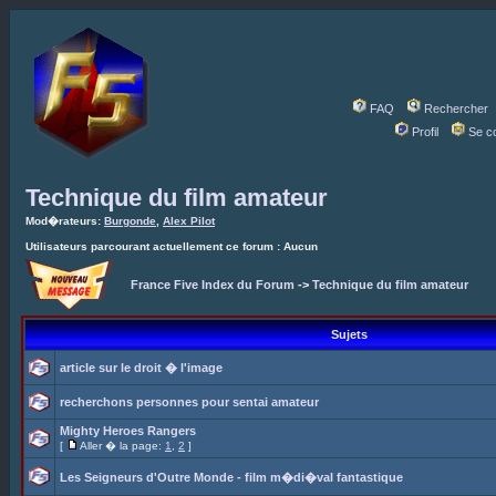
FAQ
Rechercher
Profil
Se c
Technique du film amateur
Mod�rateurs:
Burgonde
,
Alex Pilot
Utilisateurs parcourant actuellement ce forum : Aucun
France Five Index du Forum
->
Technique du film amateur
Sujets
article sur le droit � l'image
recherchons personnes pour sentai amateur
Mighty Heroes Rangers
[
Aller � la page:
1
,
2
]
Les Seigneurs d'Outre Monde - film m�di�val fantastique