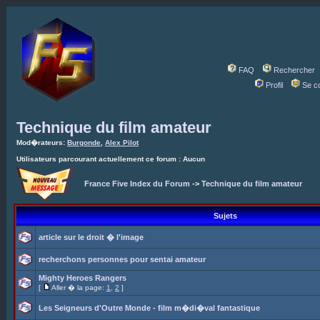
FAQ
Rechercher
Profil
Se c
Technique du film amateur
Mod�rateurs:
Burgonde
,
Alex Pilot
Utilisateurs parcourant actuellement ce forum : Aucun
France Five Index du Forum
->
Technique du film amateur
Sujets
article sur le droit � l'image
recherchons personnes pour sentai amateur
Mighty Heroes Rangers
[
Aller � la page:
1
,
2
]
Les Seigneurs d'Outre Monde - film m�di�val fantastique