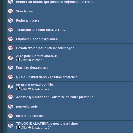
Encore un boulet qui pose les m�mes question...
Steadycam
Petite annonce
Tournage sur fond bleu, vert, ...
Explosion dans l'�pisode4
Besoin d'aide pour lieu de tournage !
Aide pour un film amateur
[
Aller � la page:
1
,
2
]
Pour les �paulettes
Que du sentai dans vos films amateurs
un projet sentai sur lille.
[
Aller � la page:
1
,
2
]
Agent d�moulant et Collerette en carte plastique
nouvelle serie
besoin de conseil
TRILOGIE AMATEUR, venez y participer
[
Aller � la page:
1
,
2
]