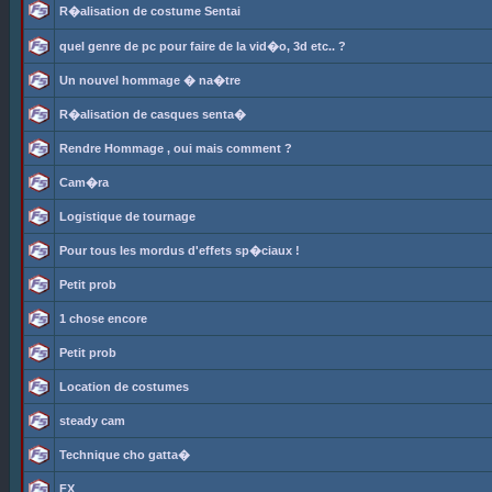
R�alisation de costume Sentai
quel genre de pc pour faire de la vid�o, 3d etc.. ?
Un nouvel hommage � na�tre
R�alisation de casques senta�
Rendre Hommage , oui mais comment ?
Cam�ra
Logistique de tournage
Pour tous les mordus d'effets sp�ciaux !
Petit prob
1 chose encore
Petit prob
Location de costumes
steady cam
Technique cho gatta�
FX