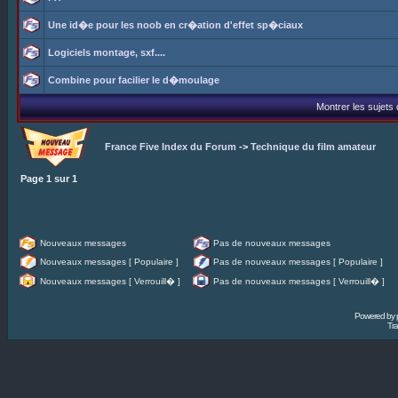
Une id�e pour les noob en cr�ation d'effet sp�ciaux
Logiciels montage, sxf....
Combine pour facilier le d�moulage
Montrer les sujets
France Five Index du Forum
->
Technique du film amateur
Page
1
sur
1
Nouveaux messages
Pas de nouveaux messages
Nouveaux messages [ Populaire ]
Pas de nouveaux messages [ Populaire ]
Nouveaux messages [ Verrouill� ]
Pas de nouveaux messages [ Verrouill� ]
Powered by
Tra