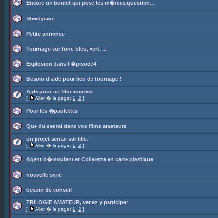
Encore un boulet qui pose les m�mes question...
Steadycam
Petite annonce
Tournage sur fond bleu, vert, ...
Explosion dans l'�pisode4
Besoin d'aide pour lieu de tournage !
Aide pour un film amateur
[
Aller � la page:
1
,
2
]
Pour les �paulettes
Que du sentai dans vos films amateurs
un projet sentai sur lille.
[
Aller � la page:
1
,
2
]
Agent d�moulant et Collerette en carte plastique
nouvelle serie
besoin de conseil
TRILOGIE AMATEUR, venez y participer
[
Aller � la page:
1
,
2
]