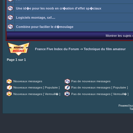
Une id�e pour les noob en cr�ation d'effet sp�ciaux
Logiciels montage, sxf....
Combine pour facilier le d�moulage
Montrer les sujets
France Five Index du Forum
->
Technique du film amateur
Page
1
sur
1
Nouveaux messages
Pas de nouveaux messages
Nouveaux messages [ Populaire ]
Pas de nouveaux messages [ Populaire ]
Nouveaux messages [ Verrouill� ]
Pas de nouveaux messages [ Verrouill� ]
Powered by
Tra