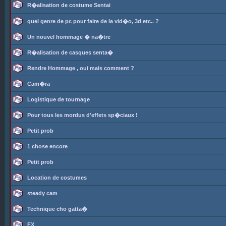
R�alisation de costume Sentai
quel genre de pc pour faire de la vid�o, 3d etc.. ?
Un nouvel hommage � na�tre
R�alisation de casques senta�
Rendre Hommage , oui mais comment ?
Cam�ra
Logistique de tournage
Pour tous les mordus d'effets sp�ciaux !
Petit prob
1 chose encore
Petit prob
Location de costumes
steady cam
Technique cho gatta�
FX