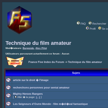
FAQ
Rechercher
Profil
Se c
Technique du film amateur
Mod�rateurs:
Burgonde
,
Alex Pilot
Utilisateurs parcourant actuellement ce forum : Aucun
France Five Index du Forum
->
Technique du film amateur
Sujets
article sur le droit � l'image
recherchons personnes pour sentai amateur
Mighty Heroes Rangers
[
Aller � la page:
1
,
2
]
Les Seigneurs d'Outre Monde - film m�di�val fantastique